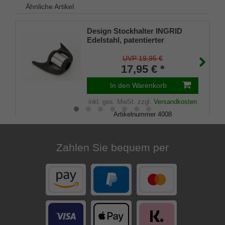
Ähnliche Artikel
Design Stockhalter INGRID
Edelstahl, patentierter
Stockhalter, universelle Größe
(18 - 22mm), Weichgummi
UVP 19,95 €
17,95 € *
In den Warenkorb
inkl. ges. MwSt.
zzgl.
Versandkosten
Artikelnummer
4008
Merkliste
Zahlen Sie bequem per