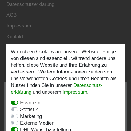
Datenschutzerklärung
AGB
Impressum
Kontakt
Wir nutzen Cookies auf unserer Website. Einige
Folgen Sie uns:
von diesen sind essenziell, während andere uns
helfen, diese Website und Ihre Erfahrung zu
verbessern. Weitere Informationen zu den von
uns verwendeten Cookies und Ihren Rechten als
Nutzer finden Sie in unserer
Daten­schutz­
erklärung
und unserem
Impressum
.
Essenziell
SEHR GUT
4.82 / 5
Statistik
Marketing
aus 197 Bewertungen
Externe Medien
bei: shopvote.de, Amazon
DHL Wunschzustellung