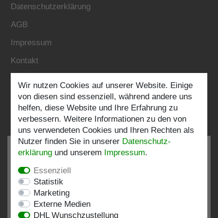
Datenschutzerklärung
AGB
Impressum
Kontakt
Wir nutzen Cookies auf unserer Website. Einige
Folgen Sie uns:
von diesen sind essenziell, während andere uns
helfen, diese Website und Ihre Erfahrung zu
verbessern. Weitere Informationen zu den von
uns verwendeten Cookies und Ihren Rechten als
Nutzer finden Sie in unserer
Daten­schutz­
erklärung
und unserem
Impressum
.
Essenziell
SEHR GUT
4.82 / 5
Statistik
Marketing
aus 198 Bewertungen
Externe Medien
bei: shopvote.de, Amazon
DHL Wunschzustellung