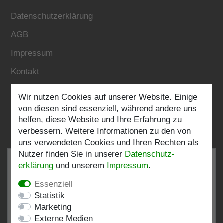
Datenschutzerklärung
AGB
Impressum
Kontakt
Wir nutzen Cookies auf unserer Website. Einige
Folgen Sie uns:
von diesen sind essenziell, während andere uns
helfen, diese Website und Ihre Erfahrung zu
verbessern. Weitere Informationen zu den von
uns verwendeten Cookies und Ihren Rechten als
Nutzer finden Sie in unserer
Daten­schutz­
erklärung
und unserem
Impressum
.
Essenziell
SEHR GUT
4.82 / 5
Statistik
Marketing
aus 198 Bewertungen
Externe Medien
bei: shopvote.de, Amazon