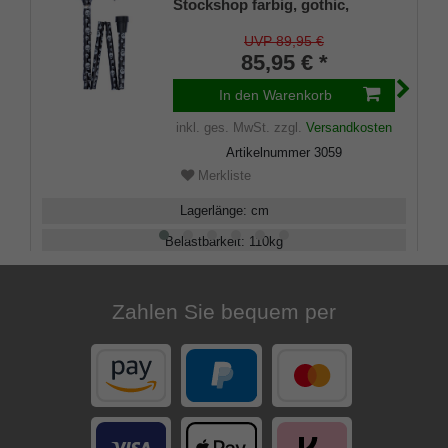
Stockshop farbig, gothic,
modisch, höhenverstellbar,
Derbygriff, Leichtmetall,
UVP 89,95 €
Chromring, Damen und Herren,
85,95 € *
Gummipuffer.
In den Warenkorb
inkl. ges. MwSt.
zzgl.
Versandkosten
Artikelnummer
3059
Merkliste
Lagerlänge
:
cm
Belastbarkeit
:
110
kg
Verstellbar
:
79 - 89
cm
Zahlen Sie bequem per