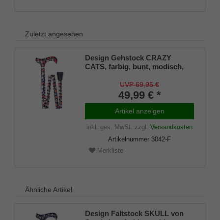
Zuletzt angesehen
Design Gehstock CRAZY
CATS, farbig, bunt, modisch,
höhenverstellbar und faltbar,
Derbygriff, Leichtmetall,
UVP 69,95 €
Chromring, Damen und Herren,
49,99 € *
Gummipuffer.
Artikel anzeigen
inkl. ges. MwSt.
zzgl.
Versandkosten
Artikelnummer
3042-F
Merkliste
Ähnliche Artikel
Design Faltstock SKULL von