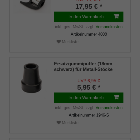
17,95 € *
In den Warenkorb
inkl. ges. MwSt.
zzgl.
Versandkosten
Artikelnummer
4008
Merkliste
Ersatzgummipuffer (18mm
schwarz) für Metall-Stöcke
SCHLANK (Innendurchmesser
ca. 18mm) mit Metalleinlage
UVP 6,95 €
(VE 1 Stück)
5,95 € *
In den Warenkorb
inkl. ges. MwSt.
zzgl.
Versandkosten
Artikelnummer
1946-S
Merkliste