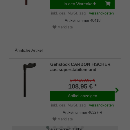
In den Warenkorb
inkl. ges. MwSt.
zzgl.
Versandkosten
Artikelnummer
40418
Merkliste
Ähnliche Artikel
Gehstock CARBON FISCHER
aus superstabilem und
dennoch leichtem
Carbon(Kohlefaserverbundstof
UVP 109,95 €
f), anatomischer Fischer-Griff
108,95 € *
mit samtiger Softgrip-
Oberfläche, höhenverstellbar,
Artikel anzeigen
inklusiv schlankem
inkl. ges. MwSt.
zzgl.
Versandkosten
Gummipuffer.
Artikelnummer
46327-R
Merkliste
Belastbarkeit
:
110
kg