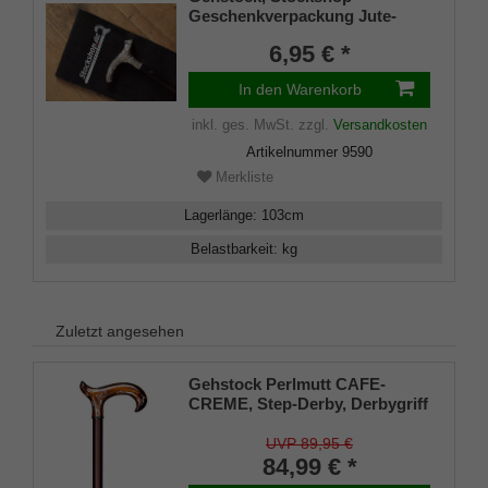
Geschenkverpackung Jute-
Tasche schwarz mit
6,95 € *
Klettverschluss
In den Warenkorb
inkl. ges. MwSt.
zzgl.
Versandkosten
Artikelnummer
9590
Merkliste
Lagerlänge
:
103
cm
Belastbarkeit
:
kg
Zuletzt angesehen
Gehstock Perlmutt CAFE-
CREME, Step-Derby, Derbygriff
stabiles ABS, Messing-
Schmuckring, höhenverstellbar
UVP 89,95 €
dunkel bronciertes Aluminium,
84,99 € *
Gummipuffer