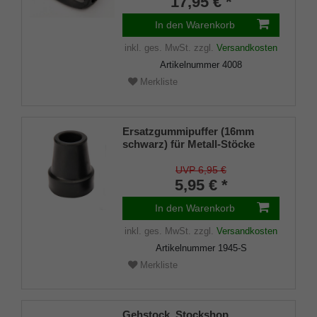
17,95 € *
In den Warenkorb
inkl. ges. MwSt.
zzgl.
Versandkosten
Artikelnummer
4008
Merkliste
Ersatzgummipuffer (16mm
schwarz) für Metall-Stöcke
SCHLANK (Innendurchmesser
ca. 16mm) mit Metalleinlage
UVP 6,95 €
(VE 1 Stück)
5,95 € *
In den Warenkorb
inkl. ges. MwSt.
zzgl.
Versandkosten
Artikelnummer
1945-S
Merkliste
Gehstock, Stockshop