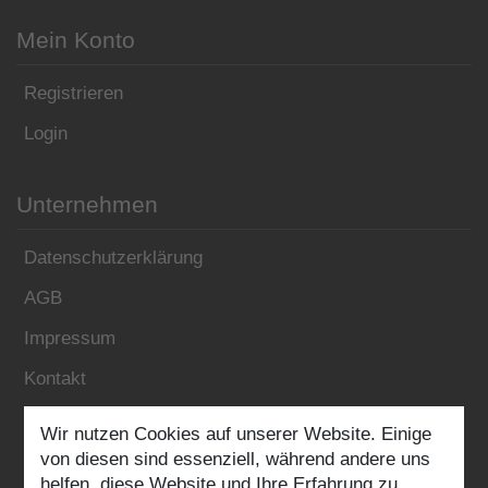
Mein Konto
Registrieren
Login
Unternehmen
Datenschutzerklärung
AGB
Impressum
Kontakt
Wir nutzen Cookies auf unserer Website. Einige
Folgen Sie uns:
von diesen sind essenziell, während andere uns
helfen, diese Website und Ihre Erfahrung zu