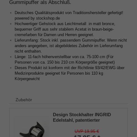
Gummipuffer als Abschluß.
Deutsches Qualitätsprodukt von Traditionshersteller gefertigt!
powered by stockshop.de
Hochwertiger Gehstock aus Leichtmetall in matt bronce,
bequemer Griff aus sehr stabilem Acetat in braun-beige-
cremefarben für Damen und Herren geeignet.
Lieferumfang: Stock inkl. passendem Gummipuffer. Wenn nicht
anders angegeben, ist abgebildetes Zubehör im Lieferumfang
nicht enthalten.
Länge: 11-fach höhenverstellbar von ca. 75-100 cm (Für
Personen von ca. 150 bis 210 cm Körpergröße geeignet)
Dieses Produkt ist konform mit der Richtlinie 93/42/EWG über
Medizinprodukte geeignet für Personen bis 110 kg
Körpergewicht
Zubehör
Design Stockhalter INGRID
Edelstahl, patentierter
Stockhalter, universelle Größe
(18 - 22mm), Weichgummi
UVP 19,95 €