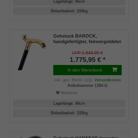
Lagerlänge
:
96
cm
Belastbarkeit
:
100
kg
Gehstock BAROCK,
handgefertigter, feinvergoldeter
Derbygriff, zart ziseliert, Stock
aus edlem Makassar-Ebenholz
UVP 1.849,95 €
98 cm, inkl. Gummipuffer.
1.775,95 € *
In den Warenkorb
inkl. ges. MwSt.
zzgl.
Versandkosten
Artikelnummer
1384-G
Merkliste
Lagerlänge
:
98
cm
Belastbarkeit
:
100
kg