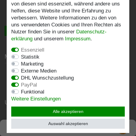
Warenkorb
von diesen sind essenziell, während andere uns
helfen, diese Website und Ihre Erfahrung zu
Zur Kasse
verbessern. Weitere Informationen zu den von
uns verwendeten Cookies und Ihren Rechten als
Vertrag widerrufen
Nutzer finden Sie in unserer
Daten­schutz­
erklärung
und unserem
Impressum
.
Essenziell
Mein Konto
Statistik
Marketing
Externe Medien
Registrieren
DHL Wunschzustellung
Login
PayPal
Funktional
Weitere Einstellungen
Unternehmen
Alle akzeptieren
Datenschutzerklärung
Auswahl akzeptieren
SEHR GUT
AGB