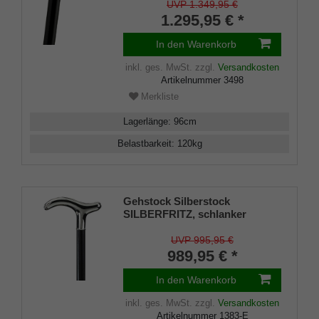
aus edlem, handpoliertem
UVP 1.349,95 €
Makassar-Ebenholz, inklusive
1.295,95 € *
Gummipuffer.
In den Warenkorb
inkl. ges. MwSt.
zzgl.
Versandkosten
Artikelnummer
3498
Merkliste
Lagerlänge
:
96
cm
Belastbarkeit
:
120
kg
Gehstock Silberstock
SILBERFRITZ, schlanker
handgefertigter Derbygriff aus
echtem 925/1000 Sterlingsilber,
UVP 995,95 €
aufgesetzt auf einen Stock aus
989,95 € *
edlem Makassar Ebenholz,
inklusiv Schlankpuffer.
In den Warenkorb
inkl. ges. MwSt.
zzgl.
Versandkosten
Artikelnummer
1383-E