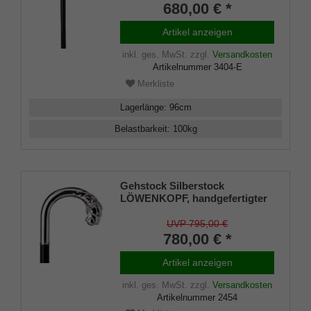
680,00 € *
Sterling Silber mit aufwändigen
tropfenähnlichen
Artikel anzeigen
Ziselierungen, aufgesetzt auf
einen Stock aus edlem
inkl. ges. MwSt.
zzgl.
Versandkosten
Makassar Ebenholz, inklusiv
Artikelnummer
3404-E
Schlankpuffer.
Merkliste
Lagerlänge
:
96
cm
Belastbarkeit
:
100
kg
Gehstock Silberstock
LÖWENKOPF, handgefertigter
Rundhakengriff aus echtem
925/1000 Sterling Silber mit
UVP 795,00 €
detailgetreuer Nachbildung
780,00 € *
eines Löwenkopfes mit Ball im
Maul, aufgesetzt auf einen
Artikel anzeigen
Stock aus edlem Makassar
Ebenholz, inklusiv Schlank
inkl. ges. MwSt.
zzgl.
Versandkosten
Artikelnummer
2454