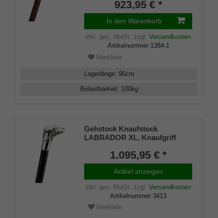
Stock aus edlem
923,95 € *
Kirschbaumholz,
Manufakturarbeit
In den Warenkorb
inkl. ges. MwSt.
zzgl.
Versandkosten
Artikelnummer
1384-1
Merkliste
Lagerlänge
:
96
cm
Belastbarkeit
:
100
kg
Gehstock Knaufstock
LABRADOR XL, Knaufgriff
echtes 925/1000 Sterling Silber,
1.095,95 € *
kräftiger Stock edles Makassar-
Ebenholz handpoliert,
Artikel anzeigen
Gummipuffer, 98 cm
inkl. ges. MwSt.
zzgl.
Versandkosten
Artikelnummer
3413
Merkliste