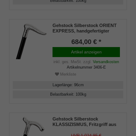
Belastbarkeit
:
100
kg
Gehstock Silberstock ORIENT
EXPRESS, handgefertigter
eleganter Derbygriff aus
684,00 € *
echtem 925/1000 Sterling Silber
mit feinen orientalischen
Artikel anzeigen
Ziselierungen verziert,
aufgesetzt auf einen Stock aus
inkl. ges. MwSt.
zzgl.
Versandkosten
edlem Makassar Ebenholz,
Artikelnummer
3406-E
inklusiv Schlankpuffer.
Merkliste
Lagerlänge
:
96
cm
Belastbarkeit
:
100
kg
Gehstock Silberstock
KLASSIZISMUS, Fritzgriff aus
echtem 925/1000 Sterling
Silber, ziseliert, Stock aus
UVP 1.024,95 €