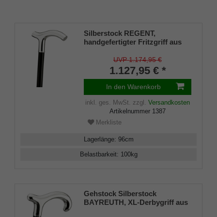
Silberstock REGENT,
handgefertigter Fritzgriff aus
echtem 925/1000 Sterling Silber
mit Gravurplatten, Stock aus
UVP 1.174,95 €
echtem Makassar-Ebenholz,
1.127,95 € *
Gummipuffer
In den Warenkorb
inkl. ges. MwSt.
zzgl.
Versandkosten
Artikelnummer
1387
Merkliste
Lagerlänge
:
96
cm
Belastbarkeit
:
100
kg
Gehstock Silberstock
BAYREUTH, XL-Derbygriff aus
925/1000 Sterling Silber, Stock