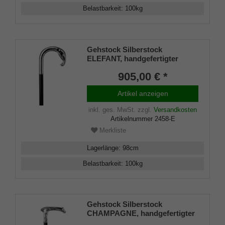
Belastbarkeit
:
100
kg
Gehstock Silberstock
ELEFANT, handgefertigter
Rundhakengriff aus echtem
905,00 € *
925/1000 Sterling Silber mit
einem aufwendig
Artikel anzeigen
herausgearbeitetem
Elefantenkopf, aufgesetzt auf
inkl. ges. MwSt.
zzgl.
Versandkosten
einen Stock aus edlem
Artikelnummer
2458-E
Makassar Ebenholz, inklusiv
Schlankpuffer.
Merkliste
Lagerlänge
:
98
cm
Belastbarkeit
:
100
kg
Gehstock Silberstock
CHAMPAGNE, handgefertigter
Derbygriff aus echtem 925/1000