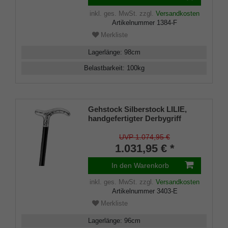
inkl. ges. MwSt.
zzgl.
Versandkosten
Artikelnummer
1384-F
Merkliste
Lagerlänge
:
98
cm
Belastbarkeit
:
100
kg
Gehstock Silberstock LILIE,
handgefertigter Derbygriff
925/1000 Sterlingsilber,
aufgesetzt auf einen Stock aus
UVP 1.074,95 €
edlem Makassar-Ebenholz,
1.031,95 € *
inklusiv Gummipuffer.
In den Warenkorb
inkl. ges. MwSt.
zzgl.
Versandkosten
Artikelnummer
3403-E
Merkliste
Lagerlänge
:
96
cm