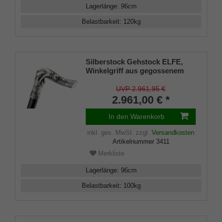
Lagerlänge
:
96
cm
Belastbarkeit
:
120
kg
Silberstock Gehstock ELFE,
Winkelgriff aus gegossenem
925/1000 Sterling Silber, Stock
aus edlem, handpoliertem
UVP 2.961,95 €
Makassar-Ebenholz,
2.961,00 € *
Wertanlage
In den Warenkorb
inkl. ges. MwSt.
zzgl.
Versandkosten
Artikelnummer
3411
Merkliste
Lagerlänge
:
96
cm
Belastbarkeit
:
100
kg