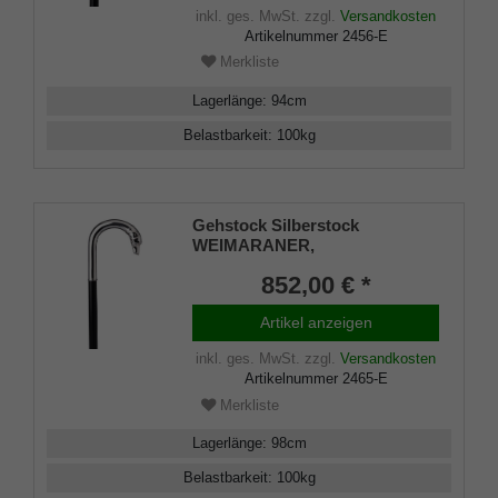
inkl. ges. MwSt.
zzgl.
Versandkosten
Artikelnummer
2456-E
Merkliste
Lagerlänge
:
94
cm
Belastbarkeit
:
100
kg
Gehstock Silberstock
WEIMARANER,
handgefertigter Rundhakengriff
852,00 € *
aus echtem 925/1000 Sterling
Silber mit fein
Artikel anzeigen
herausgearbeitetem Hundekopf
der Rasse Weimaraner,
inkl. ges. MwSt.
zzgl.
Versandkosten
aufgesetzt auf einen Stock aus
Artikelnummer
2465-E
edlem Makassar Ebenholz,
inklusiv Schlankpuffer.
Merkliste
Lagerlänge
:
98
cm
Belastbarkeit
:
100
kg