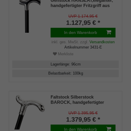
Gehstock HANSEAT,eleganter,
handgefertigter Fritzgriff aus
echtem 925/1000 Sterling Silber
mit Gravurplatten beidseitig,
UVP 1.174,95 €
Stock aus echtem, poliertem
1.127,95 € *
Makassar-Ebenholz, inkl.
elegantem Spezialpuffer.
In den Warenkorb
inkl. ges. MwSt.
zzgl.
Versandkosten
Artikelnummer
3431-E
Merkliste
Lagerlänge
:
96
cm
Belastbarkeit
:
100
kg
Faltstock Silberstock
BAROCK, handgefertigter
Derbygriff aus 925/1000
Sterlingsilber, fein ziseliert,
UVP 1.395,95 €
Stock aus edlem Ebenholz,
1.379,95 € *
Manufakturarbeit
In den Warenkorb