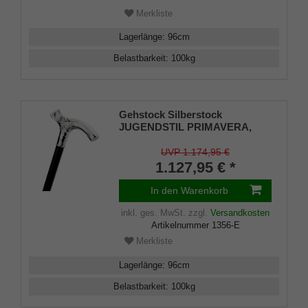
Merkliste
Lagerlänge
:
96
cm
Belastbarkeit
:
100
kg
Gehstock Silberstock
JUGENDSTIL PRIMAVERA,
handgefertigter Fritzgriff aus
echtem 925/1000 Sterlingsilber
UVP 1.174,95 €
mit aufwändigen Ziselierungen,
1.127,95 € *
aufgesetzt auf einen Stock aus
edlem Makassar-Ebenholz,
In den Warenkorb
inklusiv Gummipuffer.
inkl. ges. MwSt.
zzgl.
Versandkosten
Artikelnummer
1356-E
Merkliste
Lagerlänge
:
96
cm
Belastbarkeit
:
100
kg