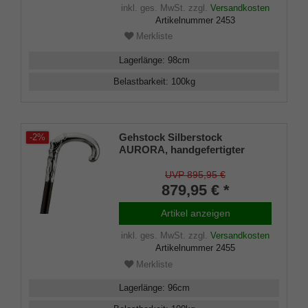
inklusiv Schlankpuffer.
inkl. ges. MwSt.
zzgl.
Versandkosten
Artikelnummer
2453
Merkliste
Lagerlänge
:
98
cm
Belastbarkeit
:
100
kg
Gehstock Silberstock
-2%
AURORA, handgefertigter
Rundhakengriff aus echtem
925/1000 Sterling Silber mit fein
UVP 895,95 €
herausgearbeiteter Abbildung
879,95 € *
der Aurora,, aufgesetzt auf
einen Stock aus edlem
Artikel anzeigen
Makassar Ebenholz, inklusive
elegantem Gummipuffer.
inkl. ges. MwSt.
zzgl.
Versandkosten
Artikelnummer
2455
Merkliste
Lagerlänge
:
96
cm