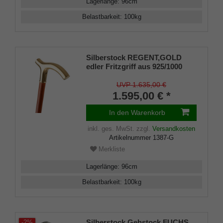
Lagerlänge
:
96
cm
Belastbarkeit
:
100
kg
Silberstock REGENT,GOLD
edler Fritzgriff aus 925/1000
Sterling Silber fein-vergoldet
mit Gravurplatten, Stock aus
UVP 1.635,00 €
echtem Kirschbaumholz,
1.595,00 € *
Gummipuffer
In den Warenkorb
inkl. ges. MwSt.
zzgl.
Versandkosten
Artikelnummer
1387-G
Merkliste
Lagerlänge
:
96
cm
Belastbarkeit
:
100
kg
Silberstock Gehstock FUCHS,
-2%