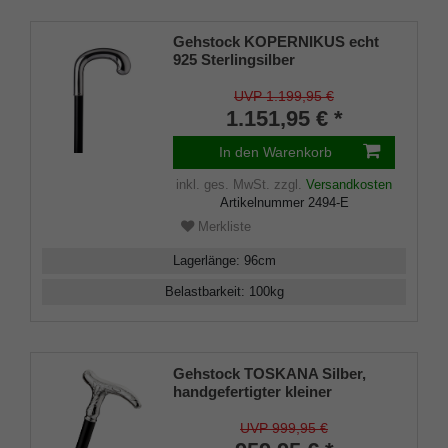
Gehstock KOPERNIKUS echt
925 Sterlingsilber
Rundhakengriff, echtes
Makassar Ebenholz
UVP 1.199,95 €
1.151,95 € *
In den Warenkorb
inkl. ges. MwSt.
zzgl.
Versandkosten
Artikelnummer
2494-E
Merkliste
Lagerlänge
:
96
cm
Belastbarkeit
:
100
kg
Gehstock TOSKANA Silber,
handgefertigter kleiner
Derbygriff aus echtem 925/1000
Sterling Silber mit feinen
UVP 999,95 €
mediterranen Ziselierungen,