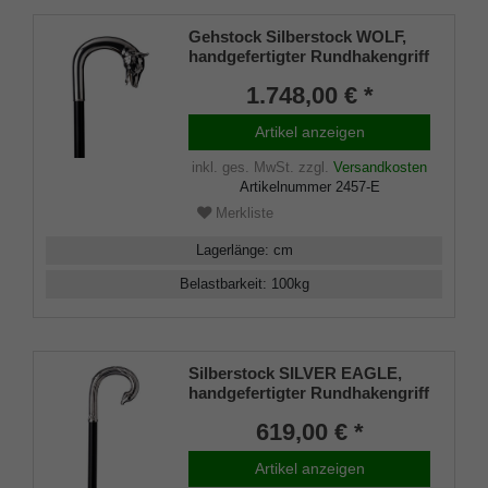
Gehstock Silberstock WOLF,
handgefertigter Rundhakengriff
aus echtem 925/1000 Sterling
1.748,00 € *
Silber mit einem fein
herausgearbeitetem Wolfskopf,
Artikel anzeigen
aufgesetzt auf einen Stock aus
edlem Makassar Ebenholz,
inkl. ges. MwSt.
zzgl.
Versandkosten
inklusiv Schlankpuffer.
Artikelnummer
2457-E
Merkliste
Lagerlänge
:
cm
Belastbarkeit
:
100
kg
Silberstock SILVER EAGLE,
handgefertigter Rundhakengriff
925/1000 Sterling Silber, edles
619,00 € *
Makassar Ebenholz,
Manufakturarbeit
Artikel anzeigen