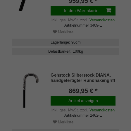
959,95 € *
aufgesetzt auf einen Stock aus
edlem Makassar Ebenholz,
In den Warenkorb
inklusiv Schlankpuffer.
inkl. ges. MwSt.
zzgl.
Versandkosten
Artikelnummer
3409-E
Merkliste
Lagerlänge
:
96
cm
Belastbarkeit
:
100
kg
Gehstock Silberstock DIANA,
handgefertigter Rundhakengriff
aus 925/1000 Sterling Silber mit
869,95 € *
schlichten aber eleganten
Ziselierungen, aufgesetzt auf
Artikel anzeigen
einen Stock aus edlem
Makassar Ebenholz, inklusiv
inkl. ges. MwSt.
zzgl.
Versandkosten
Schlankpuffer.
Artikelnummer
2462-E
Merkliste