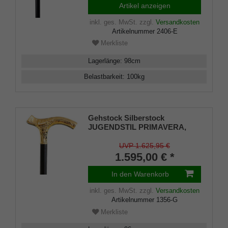
Artikel anzeigen
am vorderen und hinteren Teil,
aufgesetzt auf einen Stock aus
inkl. ges. MwSt.
zzgl.
Versandkosten
edlem Makassar Ebenholz,
Artikelnummer
2406-E
inklusiv Schlank
Merkliste
Lagerlänge
:
98
cm
Belastbarkeit
:
100
kg
Gehstock Silberstock
JUGENDSTIL PRIMAVERA,
feinvergoldeter Fritzgriff mit
schönen Ziselierungen, Stock
UVP 1.625,95 €
aus edlem Makassar-Ebenholz,
1.595,00 € *
Gummipuffer.
In den Warenkorb
inkl. ges. MwSt.
zzgl.
Versandkosten
Artikelnummer
1356-G
Merkliste