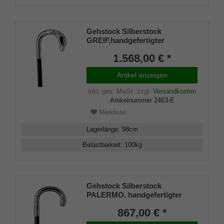
Gehstock Silberstock
GREIF,handgefertigter
Rundhakengriff aus echtem
1.568,00 € *
925/1000 Sterling Silber mit
präziser Nachbildung eines
Artikel anzeigen
Greifkopfes, aufgesetzt auf
einen Stock aus edlem
inkl. ges. MwSt.
zzgl.
Versandkosten
Makassar Ebenholz, inklusiv
Artikelnummer
2463-E
Schlankpuffer.
Merkliste
Lagerlänge
:
98
cm
Belastbarkeit
:
100
kg
Gehstock Silberstock
PALERMO, handgefertigter
Rundhakengriff aus echtem
867,00 € *
925/1000 Sterling Silber mit fein
eingearbeiteten Blätterformen