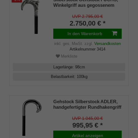
Winkelgriff aus gegossenem
925/1000 Sterling Silber, Stock
aus edlem, handpoliertem
UVP 2.795,00 €
Makassar-Ebenholz,
2.750,00 € *
Wertanlage
In den Warenkorb
inkl. ges. MwSt.
zzgl.
Versandkosten
Artikelnummer
3414
Merkliste
Lagerlänge
:
98
cm
Belastbarkeit
:
100
kg
Gehstock Silberstock ADLER,
handgefertigter Rundhakengriff
aus echtem 925/1000 Sterling
Silber mit detailgetreuer
UVP 1.045,00 €
Nachbildung eines
995,95 € *
Adlerkopfes, aufgesetzt auf
einen Stock aus edlem
Artikel anzeigen