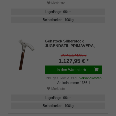
Merkliste
Lagerlänge
:
96
cm
Belastbarkeit
:
100
kg
Gehstock Silberstock
JUGENDSTIL PRIMAVERA,
handgefertigter Fritzgriff aus
echtem 925/1000 Sterlingsilber
UVP 1.174,95 €
mit aufwändigen Ziselierungen,
1.127,95 € *
aufgesetzt auf einen Stock aus
edlem, zartbraun gemasertem
In den Warenkorb
Kirschbaumholz, inklusiv
Gummipuffer.
inkl. ges. MwSt.
zzgl.
Versandkosten
Artikelnummer
1356-1
Merkliste
Lagerlänge
:
96
cm
Belastbarkeit
:
100
kg