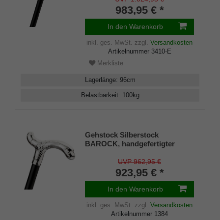
edlem Makassar Ebenholz,
983,95 € *
inklusiv Gummipuffer
In den Warenkorb
inkl. ges. MwSt.
zzgl.
Versandkosten
Artikelnummer
3410-E
Merkliste
Lagerlänge
:
96
cm
Belastbarkeit
:
100
kg
Gehstock Silberstock
BAROCK, handgefertigter
Derbygriff 925/1000
Sterlingsilber mit feiner
UVP 962,95 €
Ziselierung, Stock aus edlem
923,95 € *
Ebenholz, Manufakturarbeit
In den Warenkorb
inkl. ges. MwSt.
zzgl.
Versandkosten
Artikelnummer
1384