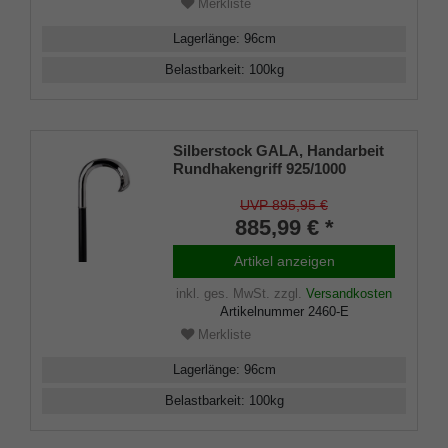
Merkliste
Lagerlänge
:
96
cm
Belastbarkeit
:
100
kg
Silberstock GALA, Handarbeit
Rundhakengriff 925/1000
Sterling Silber, Stock edles
Ebenholz, Manufakturarbeit
UVP 895,95 €
885,99 € *
Artikel anzeigen
inkl. ges. MwSt.
zzgl.
Versandkosten
Artikelnummer
2460-E
Merkliste
Lagerlänge
:
96
cm
Belastbarkeit
:
100
kg