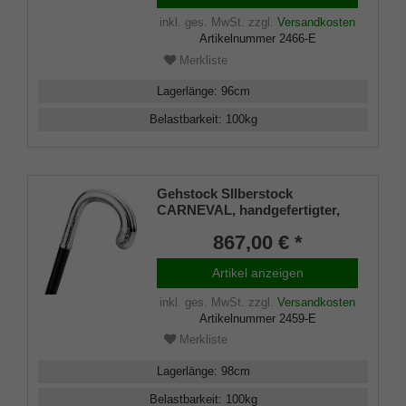
Makassar Ebenholz, inklusiv
Schlankpuffer.
inkl. ges. MwSt.
zzgl.
Versandkosten
Artikelnummer
2466-E
Merkliste
Lagerlänge
:
96
cm
Belastbarkeit
:
100
kg
Gehstock SIlberstock
CARNEVAL, handgefertigter,
verzierter Rundhakengriff aus
867,00 € *
echtem 925/1000 Sterling
Silber, aufgesetzt auf einen
Artikel anzeigen
Stock aus edlem Makassar
Ebenholz, inklusiv
inkl. ges. MwSt.
zzgl.
Versandkosten
Schlankpuffer.
Artikelnummer
2459-E
Merkliste
Lagerlänge
:
98
cm
Belastbarkeit
:
100
kg