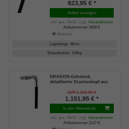
Manufakturarbeit
923,95 € *
Artikel anzeigen
inkl. ges. MwSt.
zzgl.
Versandkosten
Artikelnummer
3408-E
Merkliste
Lagerlänge
:
96
cm
Belastbarkeit
:
100
kg
DRAGON-Gehstock,
detaillierter Drachenkopf aus
echtem 925er Sterlingsilber, auf
einen Stock aus feinem
UVP 1.266,95 €
Makassar-Ebenholz,
1.151,95 € *
PERFEKTER Gummipuffer
In den Warenkorb
inkl. ges. MwSt.
zzgl.
Versandkosten
Artikelnummer
2147-E