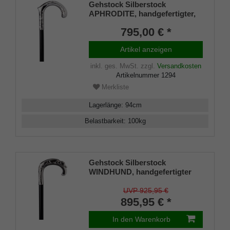
Gehstock Silberstock
APHRODITE, handgefertigter,
fein ziselierter Rundhakengriff
795,00 € *
aus echtem 925/1000
Sterlingsilber, aufgesetzt auf
Artikel anzeigen
einen Stock aus edlem
Makassar Ebenholz, inklusiv
inkl. ges. MwSt.
zzgl.
Versandkosten
Schlankpuffer.
Artikelnummer
1294
Merkliste
Lagerlänge
:
94
cm
Belastbarkeit
:
100
kg
Gehstock Silberstock
WINDHUND, handgefertigter
Rundhakengriff aus echtem
925/1000 Sterling Silber mit
UVP 925,95 €
aufwendiger Nachbildung eines
895,95 € *
liegenden Wundhundes,
aufgesetzt auf einen Stock aus
In den Warenkorb
edlem Makassar Ebenholz,