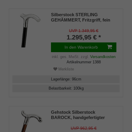
Silberstock STERLING
GEHÄMMERT, Fritzgriff, fein
gehämmert, Gravurplatten aus
925/1000 Sterling Silber, Stock
UVP 1.349,95 €
edles Makassar Ebenholz,
1.295,95 € *
Gummipuffer
In den Warenkorb
inkl. ges. MwSt.
zzgl.
Versandkosten
Artikelnummer
1388
Merkliste
Lagerlänge
:
96
cm
Belastbarkeit
:
100
kg
Gehstock Silberstock
BAROCK, handgefertigter
Derbygriff aus 925/1000
Sterlingsilber, fein ziseliert,
UVP 962,95 €