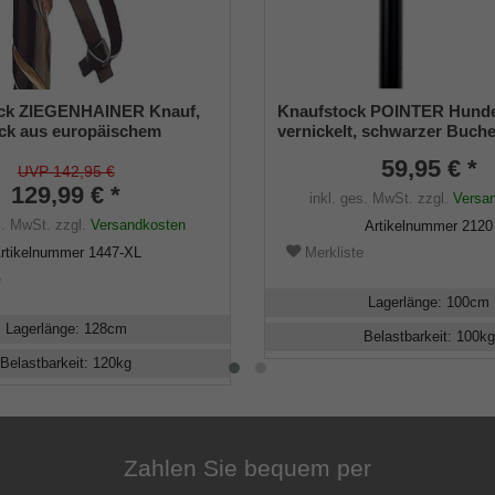
ck ZIEGENHAINER Knauf,
Knaufstock POINTER Hund
ck aus europäischem
vernickelt, schwarzer Buc
olz, doppelt gedrehte
59,95 € *
sung, inklusiv Metall-
UVP 142,95 €
als Abschluss.
129,99 € *
inkl. ges. MwSt.
zzgl.
Versa
s. MwSt.
zzgl.
Versandkosten
Artikelnummer
2120
Merkliste
rtikelnummer
1447-XL
e
Lagerlänge
:
100
cm
Lagerlänge
:
128
cm
Belastbarkeit
:
100
kg
Belastbarkeit
:
120
kg
Zahlen Sie bequem per