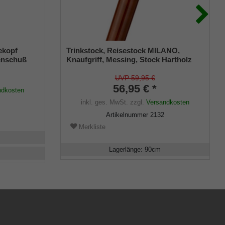
ekopf
Trinkstock, Reisestock MILANO,
henschuß
Knaufgriff, Messing, Stock Hartholz
braun, Wanderstock, teilbar,
Geheimfach, Damen, Herren,
UVP 59,95 €
Gummipuffer
56,95 € *
ndkosten
inkl. ges. MwSt.
zzgl.
Versandkosten
Artikelnummer
2132
Merkliste
Lagerlänge
:
90
cm