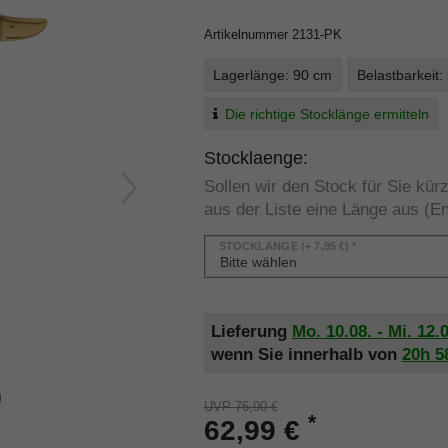
Artikelnummer
2131-PK
Lagerlänge: 90 cm
Belastbarkeit:
Die richtige Stocklänge ermitteln
Stocklaenge:
Sollen wir den Stock für Sie kü
aus der Liste eine Länge aus (En
STOCKLÄNGE
(+ 7,95 €) *
Lieferung
Mo. 10.08. - Mi. 12.
wenn Sie innerhalb von
20h
5
UVP 76,90 €
*
62,99 €