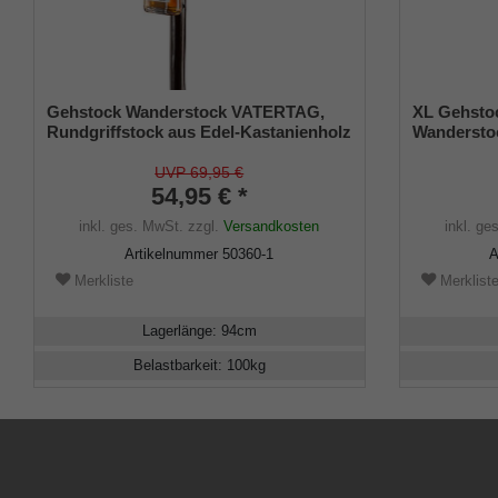
Gehstock Wanderstock VATERTAG,
XL Gehsto
Rundgriffstock aus Edel-Kastanienholz
Wandersto
gebogen, mit Klingel und
Kastanienh
Kräuterschnaps gefülltem Flachmann,
Schmuckfrä
UVP 69,95 €
inkl. Metallspitze
54,95 € *
Rundkappe 
inkl. ges. MwSt.
zzgl.
Versandkosten
inkl. ge
Artikelnummer
50360-1
A
Merkliste
Merklist
Lagerlänge
:
94
cm
Belastbarkeit
:
100
kg