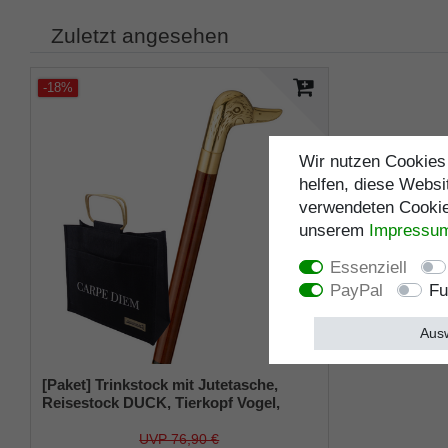
Zuletzt angesehen
-18%
Wir nutzen Cookies 
helfen, diese Websi
verwendeten Cookies
unserem
Impressu
Essenziell
PayPal
Fu
Ausw
[Paket] Trinkstock mit Jutetasche,
Reisestock DUCK, Tierkopf Vogel,
Ente, Messing, Stock Hartholz braun,
Wanderstock, teilbar, Geheimfach,
UVP 76,90 €