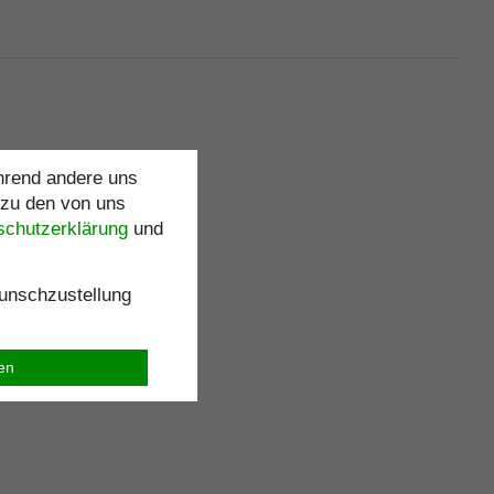
ährend andere uns
 zu den von uns
schutz­erklärung
und
nschzustellung
ren