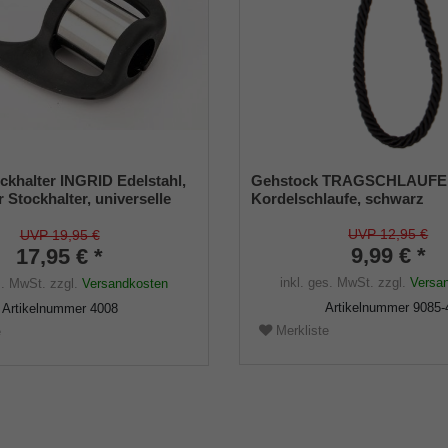
ckhalter INGRID Edelstahl,
Gehstock TRAGSCHLAUFE
r Stockhalter, universelle
Kordelschlaufe, schwarz
 - 22mm), Weichgummi
UVP 12,95 €
UVP 19,95 €
9,99 € *
17,95 € *
inkl. ges. MwSt.
zzgl.
Versa
s. MwSt.
zzgl.
Versandkosten
Artikelnummer
9085-
Artikelnummer
4008
Merkliste
e