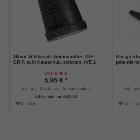
18mm Nr 9 Ersatz-Gummipuffer TOP-
Design Sto
GRIP, echt Kautschuk, schwarz, (VE 1
patentierte
Stück)
Größe (18
UVP 6,95 €
5,95 € *
inkl. ges. MwSt.
zzgl.
Versandkosten
inkl. ge
Artikelnummer
9631-18
Merkliste
Merklist