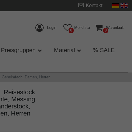
Kontakt
Login
Merkliste
Warenkorb
0
0
Preisgruppen
Material
% SALE
ar, Geheimfach, Damen, Herren
e, Reisestock
nte, Messing,
anderstock,
men, Herren