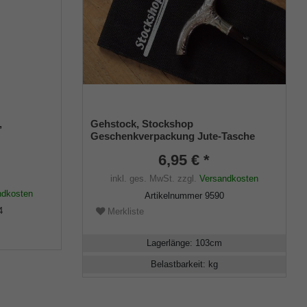
,
Gehstock, Stockshop
Geschenkverpackung Jute-Tasche
schwarz mit Klettverschluss
6,95 € *
inkl. ges. MwSt.
zzgl.
Versandkosten
ndkosten
Artikelnummer
9590
4
Merkliste
Lagerlänge
:
103
cm
Belastbarkeit
:
kg