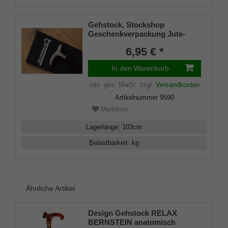
Gehstock, Stockshop
Geschenkverpackung Jute-
Tasche schwarz mit
6,95 € *
Klettverschluss
In den Warenkorb
inkl. ges. MwSt.
zzgl.
Versandkosten
Artikelnummer
9590
Merkliste
Lagerlänge
:
103
cm
Belastbarkeit
:
kg
Ähnliche Artikel
Design Gehstock RELAX
BERNSTEIN anatomisch