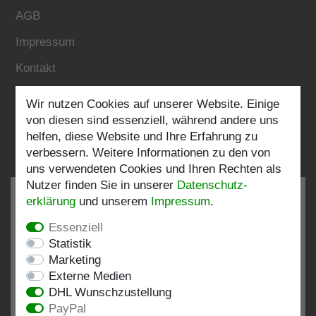
AGB
Impressum
Kontakt
Wir nutzen Cookies auf unserer Website. Einige
Folgen Sie uns:
von diesen sind essenziell, während andere uns
helfen, diese Website und Ihre Erfahrung zu
verbessern. Weitere Informationen zu den von
uns verwendeten Cookies und Ihren Rechten als
Nutzer finden Sie in unserer
Daten­schutz­
erklärung
und unserem
Impressum
.
Essenziell
SEHR GUT
4.82 / 5
Statistik
Marketing
aus 197 Bewertungen
Externe Medien
bei: shopvote.de, Amazon
DHL Wunschzustellung
Bewertungsprofil bei SHOPVOTE.DE ansehen
PayPal