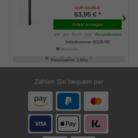
geformter Griff, Stock
Leichtmetall, bronze satin
UVP 69,95 €
finish, verstellbar 75-100 cm,
63,95 € *
inkl. Gummipuffer
Artikel anzeigen
inkl. ges. MwSt.
zzgl.
Versandkosten
Artikelnummer
46126-RB
Merkliste
Belastbarkeit
:
130
kg
Verstellbar
:
75 - 100
cm
Zahlen Sie bequem per