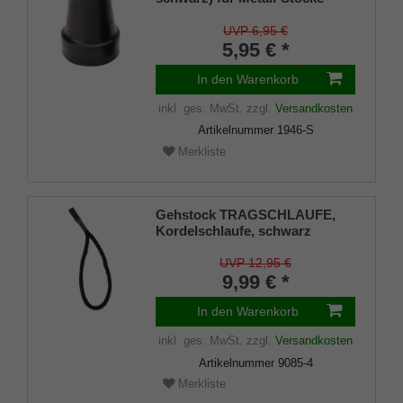
SCHLANK (Innendurchmesser
ca. 18mm) mit Metalleinlage
UVP 6,95 €
(VE 1 Stück)
5,95 € *
In den Warenkorb
inkl. ges. MwSt.
zzgl.
Versandkosten
Artikelnummer
1946-S
Merkliste
Gehstock TRAGSCHLAUFE,
Kordelschlaufe, schwarz
UVP 12,95 €
9,99 € *
In den Warenkorb
inkl. ges. MwSt.
zzgl.
Versandkosten
Artikelnummer
9085-4
Merkliste