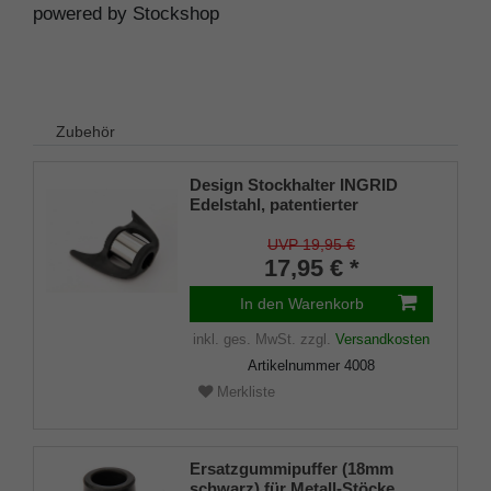
powered by Stockshop
Zubehör
Design Stockhalter INGRID
Edelstahl, patentierter
Stockhalter, universelle Größe
(18 - 22mm), Weichgummi
UVP 19,95 €
17,95 € *
In den Warenkorb
inkl. ges. MwSt.
zzgl.
Versandkosten
Artikelnummer
4008
Merkliste
Ersatzgummipuffer (18mm
schwarz) für Metall-Stöcke