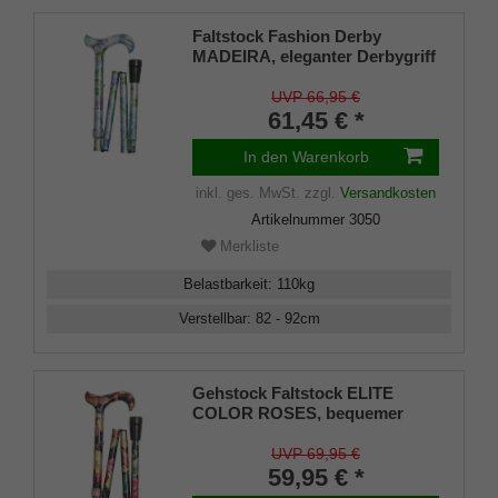
Faltstock Fashion Derby
MADEIRA, eleganter Derbygriff
aus stabilem Gießharz,
aufgesetzt auf einen Stock aus
UVP 66,95 €
stabilem Leichtmetall mit einem
61,45 € *
Muster prächtiger
Blumenfelder,
In den Warenkorb
höhenverstellbar, faltbar,
inkl. ges. MwSt.
zzgl.
Versandkosten
inklusiv Schlankpuffer.
Artikelnummer
3050
Merkliste
Belastbarkeit
:
110
kg
Verstellbar
:
82 - 92
cm
Gehstock Faltstock ELITE
COLOR ROSES, bequemer
Derbygriff aus Gießharz mit
floralem Rosenmuster,
UVP 69,95 €
aufgesetzt auf einen Stock aus
59,95 € *
stabilem Leichtmetall,