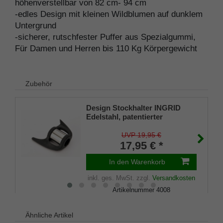
höhenverstellbar von 82 cm- 94 cm
-edles Design mit kleinen Wildblumen auf dunklem
Untergrund
-sicherer, rutschfester Puffer aus Spezialgummi,
Für Damen und Herren bis 110 Kg Körpergewicht
Zubehör
Design Stockhalter INGRID
Edelstahl, patentierter
Stockhalter, universelle Größe
(18 - 22mm), Weichgummi
UVP 19,95 €
17,95 € *
In den Warenkorb
inkl. ges. MwSt.
zzgl.
Versandkosten
Artikelnummer
4008
Merkliste
Ähnliche Artikel