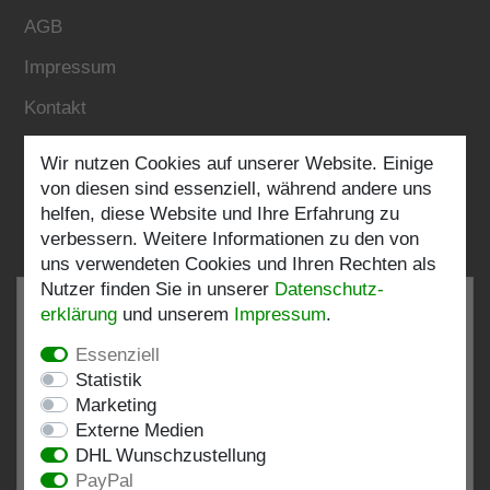
AGB
Impressum
Kontakt
Wir nutzen Cookies auf unserer Website. Einige
Folgen Sie uns:
von diesen sind essenziell, während andere uns
helfen, diese Website und Ihre Erfahrung zu
verbessern. Weitere Informationen zu den von
uns verwendeten Cookies und Ihren Rechten als
Nutzer finden Sie in unserer
Daten­schutz­
erklärung
und unserem
Impressum
.
Essenziell
SEHR GUT
4.82 / 5
Statistik
Marketing
aus 197 Bewertungen
Externe Medien
bei: shopvote.de, Amazon
DHL Wunschzustellung
Bewertungsprofil bei SHOPVOTE.DE ansehen
PayPal