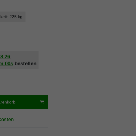
keit: 225 kg
08.26
,
0m
59s
bestellen
arenkorb
kosten