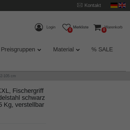
Kontakt
Login
Merkliste
Warenkorb
0
0
Preisgruppen
Material
% SALE
82-105 cm
L, Fischergriff
elstahl schwarz
5 Kg, verstellbar