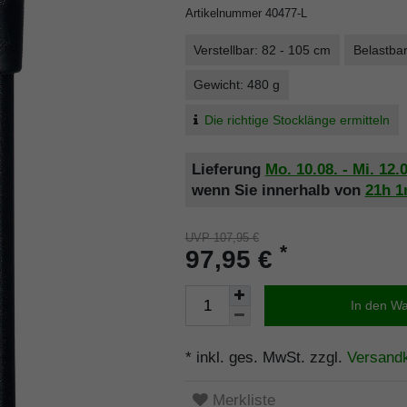
Artikelnummer
40477-L
Verstellbar: 82 - 105 cm
Belastbar
Gewicht: 480 g
Die richtige Stocklänge ermitteln
Lieferung
Mo. 10.08. - Mi. 12.
wenn Sie innerhalb von
21h
UVP 107,95 €
*
97,95 €
In den W
* inkl. ges. MwSt. zzgl.
Versand
Merkliste