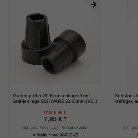
Gummipuffer XL Krückenkapsel mit
Gehstock 
Stahleinlage SCHWARZ 22-25mm (VE 1
kräftiger, 
St.)
Derbygriff
kirschbaum
UVP 8,95 €
7,95 € *
inkl, Gumm
inkl. ges. MwSt.
zzgl.
Versandkosten
inkl. ge
Artikelnummer
9640-S-25