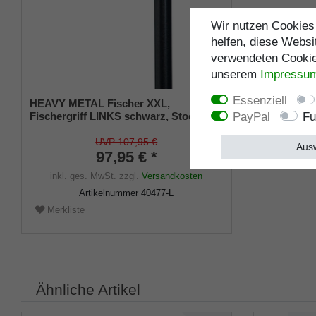
Wir nutzen Cookies 
helfen, diese Websi
verwendeten Cookies
unserem
Impressu
Essenziell
HEAVY METAL Fischer XXL,
PayPal
Fu
Fischergriff LINKS schwarz, Stock
Edelstahl schwarz metallic, belastbar
bis 225 Kg, verstellbar von 82-105 cm
UVP 107,95 €
Ausw
97,95 € *
inkl. ges. MwSt.
zzgl.
Versandkosten
Artikelnummer
40477-L
Merkliste
Ähnliche Artikel