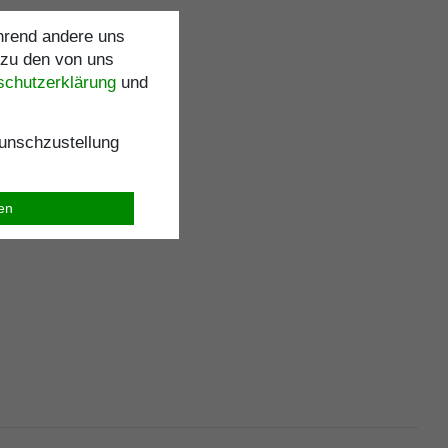
ährend andere uns
 zu den von uns
schutz­erklärung
und
nschzustellung
ren