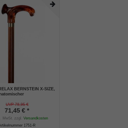
RELAX BERNSTEIN X-SIZE,
anatomischer
/Stock aus massiver Buche,
farbig gebeizt, Messingring
UVP 78,95 €
ipuffer.
71,45 € *
s. MwSt.
zzgl.
Versandkosten
Artikelnummer
1751-R