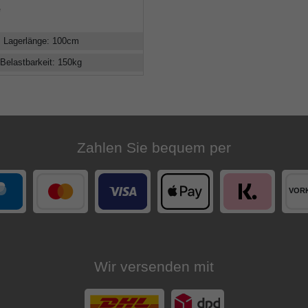
e
Lagerlänge
:
100
cm
Belastbarkeit
:
150
kg
Zahlen Sie bequem per
Wir versenden mit