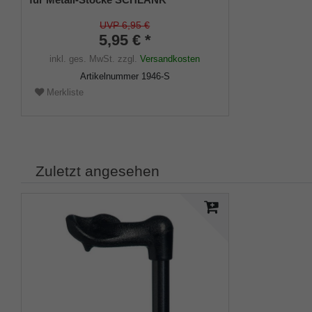
(Innendurchmesser ca. 18mm) mit
Metalleinlage (VE 1 Stück)
UVP 6,95 €
5,95 € *
inkl. ges. MwSt.
zzgl.
Versandkosten
Artikelnummer
1946-S
Merkliste
Zuletzt angesehen