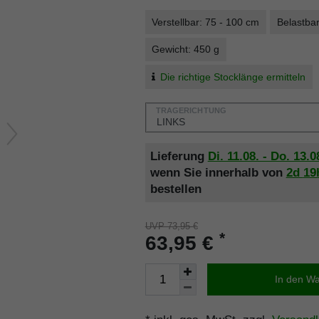
Verstellbar: 75 - 100 cm
Belastbar
Gewicht: 450 g
Die richtige Stocklänge ermitteln
TRAGERICHTUNG
Lieferung
Di. 11.08. - Do. 13.0
wenn Sie innerhalb von
2d
19
bestellen
UVP 73,95 €
*
63,95 €
In den W