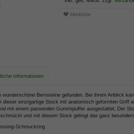
* inkl. ges. MwSt. zzgl.
Versand
Merkliste
liche Informationen
e wunderschöne Bernsteine gefunden. Bei ihrem Anblick kam 
 dieser einzigartige Stock mit anatomisch geformten Griff a
 und mit einem passenden Gummipuffer ausgestattet. Der Stoc
chmückt und mit diesem Stock gelingt das ganz besonders g
 Messing-Schmuckring