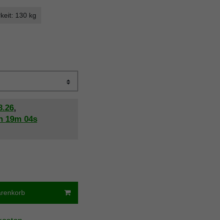
keit: 130 kg
8.26
,
h
19m
03s
arenkorb