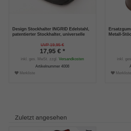
Design Stockhalter INGRID Edelstahl,
Ersatzgumm
patentierter Stockhalter, universelle
Metall-St
Größe (18 - 22mm), Weichgummi
(Innendurc
Metalleinla
UVP 19,95 €
17,95 € *
inkl. ges. MwSt.
zzgl.
Versandkosten
inkl. ge
Artikelnummer
4008
Merkliste
Merklist
Zuletzt angesehen