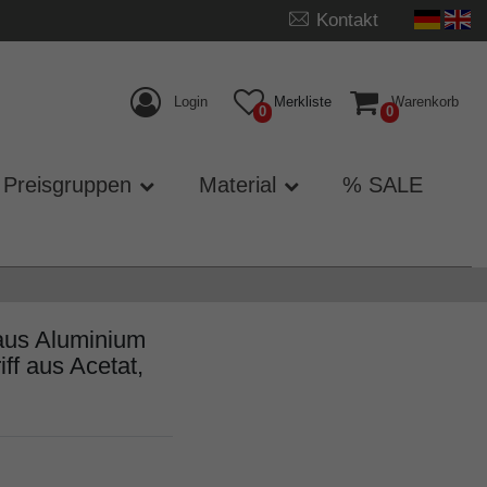
Kontakt
Login
Merkliste
Warenkorb
0
0
Preisgruppen
Material
% SALE
 aus Aluminium
ff aus Acetat,