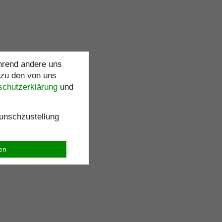
ährend andere uns
 zu den von uns
schutz­erklärung
und
nschzustellung
ren