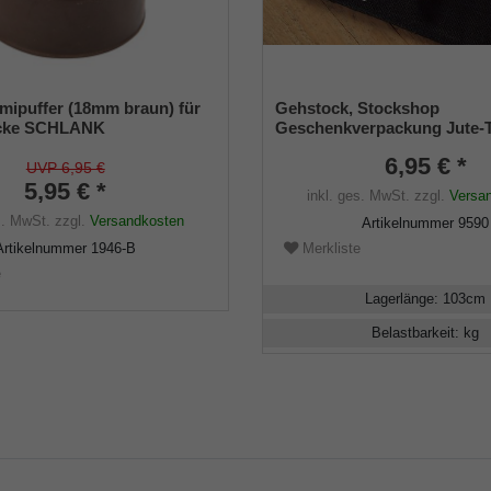
ipuffer (18mm braun) für
Gehstock, Stockshop
öcke SCHLANK
Geschenkverpackung Jute-
hmesser ca. 18mm) mit
schwarz mit Klettverschlus
6,95 € *
ge (VE 1 Stück)
UVP 6,95 €
5,95 € *
inkl. ges. MwSt.
zzgl.
Versa
s. MwSt.
zzgl.
Versandkosten
Artikelnummer
9590
Artikelnummer
1946-B
Merkliste
e
Lagerlänge
:
103
cm
Belastbarkeit
:
kg