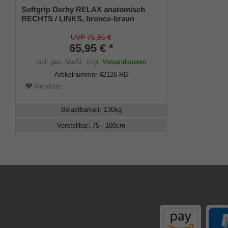
Softgrip Derby RELAX anatomisch
RECHTS / LINKS, bronce-braun
höhenverstellbar
UVP 75,95 €
65,95 € *
inkl. ges. MwSt.
zzgl.
Versandkosten
Artikelnummer
42126-RB
Merkliste
Belastbarkeit
:
130
kg
Verstellbar
:
75 - 100
cm