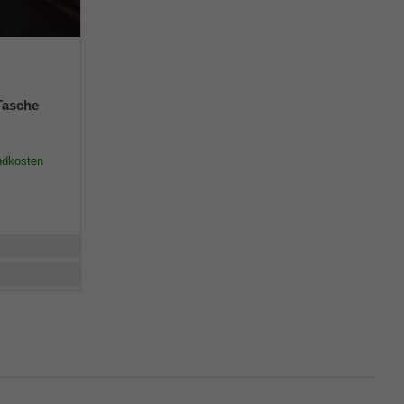
Tasche
s
ndkosten