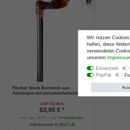
Wir nutzen Cookies 
helfen, diese Websi
verwendeten Cookies
unserem
Impressu
Essenziell
PayPal
Fu
Ausw
Fischer Stock Bernstein aus
Aluminium mit bernsteinfarbenem Griff
aus Acetat, bronze rechts/links
UVP 73,95 €
63,95 € *
inkl. ges. MwSt.
zzgl.
Versandkosten
Artikelnummer
G-46127-LB