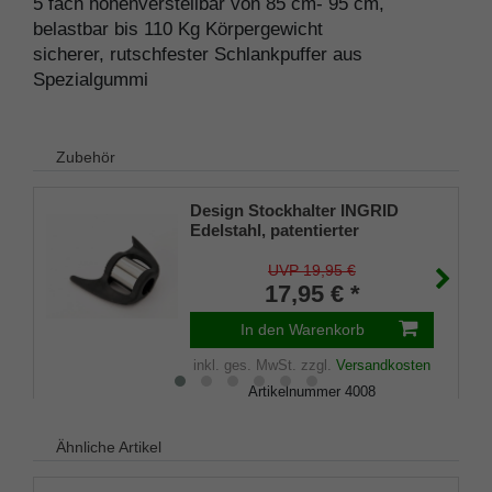
5 fach höhenverstellbar von 85 cm- 95 cm,
belastbar bis 110 Kg Körpergewicht
sicherer, rutschfester Schlankpuffer aus
Spezialgummi
Zubehör
Design Stockhalter INGRID
Edelstahl, patentierter
Stockhalter, universelle Größe
(18 - 22mm), Weichgummi
UVP 19,95 €
17,95 € *
In den Warenkorb
inkl. ges. MwSt.
zzgl.
Versandkosten
Artikelnummer
4008
Merkliste
Ähnliche Artikel