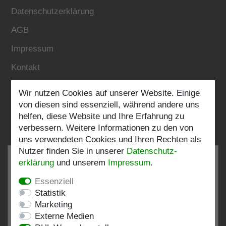
Datenschutzerklärung
AGB
Impressum
Kontakt
Wir nutzen Cookies auf unserer Website. Einige
Folgen Sie uns:
von diesen sind essenziell, während andere uns
helfen, diese Website und Ihre Erfahrung zu
verbessern. Weitere Informationen zu den von
uns verwendeten Cookies und Ihren Rechten als
Nutzer finden Sie in unserer
Daten­schutz­
erklärung
und unserem
Impressum
.
Essenziell
SEHR GUT
4.82 / 5
Statistik
Marketing
aus 197 Bewertungen
Externe Medien
bei: shopvote.de, Amazon