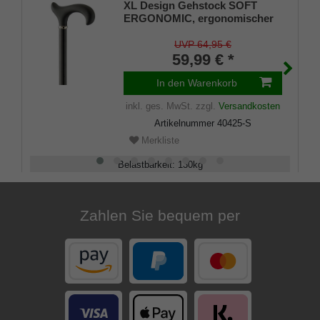
XL Design Gehstock SOFT
ERGONOMIC, ergonomischer
Griff, Softbeschichtung, Stock
Leichtmetall, schwarz
UVP 64,95 €
pulverbeschichtet,
59,99 € *
höhenverstellbar, Gummipuffer
In den Warenkorb
inkl. ges. MwSt.
zzgl.
Versandkosten
Artikelnummer
40425-S
Merkliste
Belastbarkeit
:
130
kg
Verstellbar
:
75 - 100
cm
Zahlen Sie bequem per