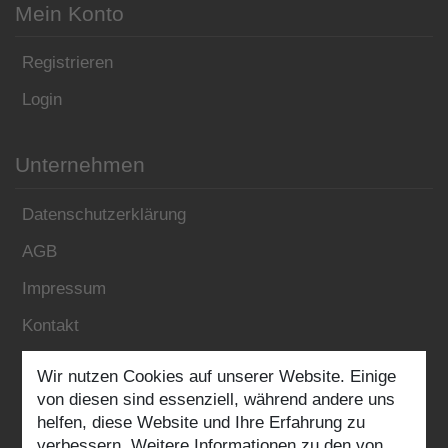
Mein Konto
Registrieren
Login
Unternehmen
Datenschutzerklärung
AGB
Impressum
Kontakt
Wir nutzen Cookies auf unserer Website. Einige
Folgen Sie uns:
von diesen sind essenziell, während andere uns
helfen, diese Website und Ihre Erfahrung zu
verbessern. Weitere Informationen zu den von