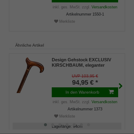
inkl. ges. MwSt.
zzgl.
Versandkosten
Artikelnummer
1550-1
Merkliste
Ähnliche Artikel
Design Gehstock EXCLUSIV
KIRSCHBAUM, eleganter
Derbygriff und Stock aus
feinem Kirschbaumholz,
UVP 103,95 €
Messingring, Länge 94 cm,
94,95 € *
Gummipuffer
In den Warenkorb
inkl. ges. MwSt.
zzgl.
Versandkosten
Artikelnummer
1373
Merkliste
Lagerlänge
:
94
cm