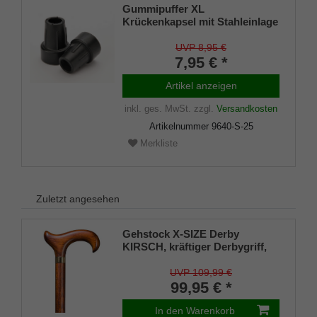
Gummipuffer XL
Krückenkapsel mit Stahleinlage
SCHWARZ 22-25mm (VE 1 St.)
UVP 8,95 €
7,95 € *
Artikel anzeigen
inkl. ges. MwSt.
zzgl.
Versandkosten
Artikelnummer
9640-S-25
Merkliste
Zuletzt angesehen
Gehstock X-SIZE Derby
KIRSCH, kräftiger Derbygriff,
massive Buche, geflammt
kirschbaumfarben gebeizt.
UVP 109,99 €
Stahlkern extra starken Halt,
99,95 € *
Gummipuffer,110 cm
In den Warenkorb