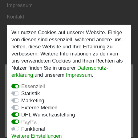
Impressum
Kontakt
Wir nutzen Cookies auf unserer Website. Einige
Folgen Sie uns:
von diesen sind essenziell, während andere uns
helfen, diese Website und Ihre Erfahrung zu
verbessern. Weitere Informationen zu den von
uns verwendeten Cookies und Ihren Rechten als
Nutzer finden Sie in unserer
Daten­schutz­
erklärung
und unserem
Impressum
.
Essenziell
SEHR GUT
4.82 / 5
Statistik
Marketing
aus 198 Bewertungen
Externe Medien
bei: shopvote.de, Amazon
DHL Wunschzustellung
Bewertungsprofil bei SHOPVOTE.DE ansehen
PayPal
Funktional
Informationen zur Echtheit von Kundenbewertungen
Weitere Einstellungen