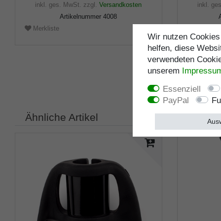
inkl. ges. MwSt.
zzgl.
Versandkosten
inkl. ge
Artikelnummer
4008
Merkliste
Merklist
Wir nutzen Cookies 
helfen, diese Websi
verwendeten Cookies
unserem
Impressu
Essenziell
PayPal
Fu
Ähnliche Artikel
Ausw