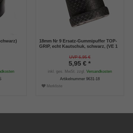
schwarz)
18mm Nr 9 Ersatz-Gummipuffer TOP-
K
GRIP, echt Kautschuk, schwarz, (VE 1
m) mit
Stück)
UVP 6,95 €
5,95 € *
ndkosten
inkl. ges. MwSt.
zzgl.
Versandkosten
S
Artikelnummer
9631-18
Merkliste