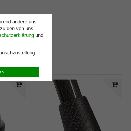
ährend andere uns
 zu den von uns
schutz­erklärung
und
nschzustellung
ren