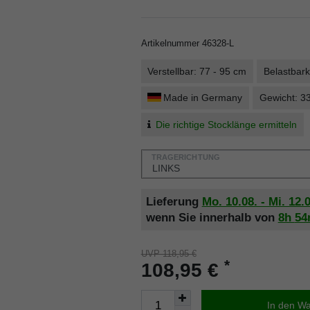
Artikelnummer
46328-L
Verstellbar: 77 - 95 cm
Belastbark
Made in Germany
Gewicht: 3
Die richtige Stocklänge ermitteln
TRAGERICHTUNG
Lieferung
Mo. 10.08. - Mi. 12.
wenn Sie innerhalb von
8h
5
UVP 118,95 €
*
108,95 €
In den W