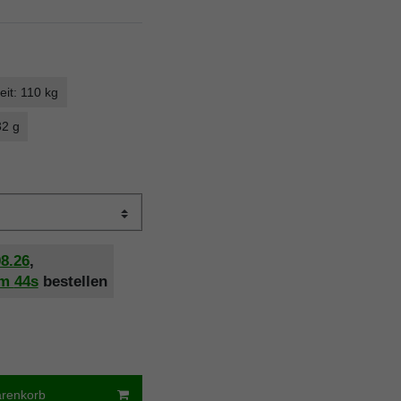
eit: 110 kg
32 g
08.26
,
4m
44s
bestellen
arenkorb