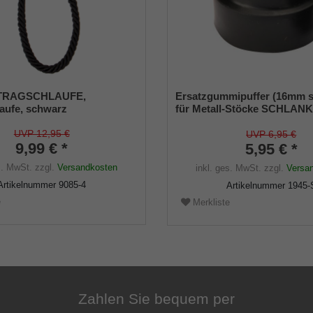
 TRAGSCHLAUFE,
Ersatzgummipuffer (16mm 
aufe, schwarz
für Metall-Stöcke SCHLAN
(Innendurchmesser ca. 16m
Metalleinlage (VE 1 Stück)
UVP 12,95 €
UVP 6,95 €
9,99 € *
5,95 € *
s. MwSt.
zzgl.
Versandkosten
inkl. ges. MwSt.
zzgl.
Versa
Artikelnummer
9085-4
Artikelnummer
1945-
e
Merkliste
Zahlen Sie bequem per