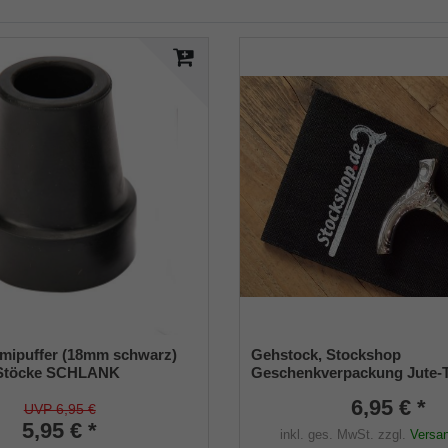
mipuffer (18mm schwarz)
Gehstock, Stockshop
l-Stöcke SCHLANK
Geschenkverpackung Jute-
hmesser ca. 18mm) mit
schwarz mit Klettverschlus
6,95 € *
ge (VE 1 Stück)
UVP 6,95 €
5,95 € *
inkl. ges. MwSt.
zzgl.
Versa