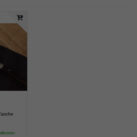
Tasche
s
ndkosten