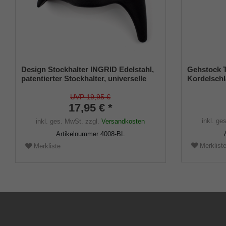
Design Stockhalter INGRID Edelstahl,
Gehstock
patentierter Stockhalter, universelle
Kordelschl
Größe (18 - 22mm), Weichgummi
UVP 19,95 €
17,95 € *
inkl. ge
inkl. ges. MwSt.
zzgl.
Versandkosten
Artikelnummer
4008-BL
Merklist
Merkliste