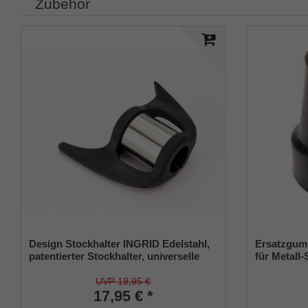
Zubehör
Design Stockhalter INGRID Edelstahl,
Ersatzgum
patentierter Stockhalter, universelle
für Metal
Größe (18 - 22mm), Weichgummi
(Innendurc
Metalleinla
UVP 19,95 €
17,95 € *