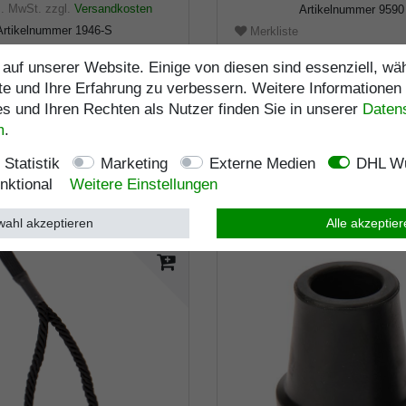
s. MwSt.
zzgl.
Versandkosten
Artikelnummer
9590
Artikelnummer
1946-S
Merkliste
e
auf unserer Website. Einige von diesen sind essenziell, w
Lagerlänge
:
103
cm
te und Ihre Erfahrung zu verbessern. Weitere Informationen
Belastbarkeit
:
kg
 und Ihren Rechten als Nutzer finden Sie in unserer
Daten­
m
.
Statistik
Marketing
Externe Medien
DHL Wu
nktional
Weitere Einstellungen
ahl akzeptieren
Alle akzeptie