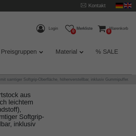
Kontakt
Login
Merkliste
Warenkorb
0
0
Preisgruppen
Material
% SALE
t samtiger Softgrip-Oberfläche, höhenverstellbar, inklusiv Gummipuffer.
tstock aus
ch leichtem
stoff),
mtiger Softgrip-
bar, inklusiv