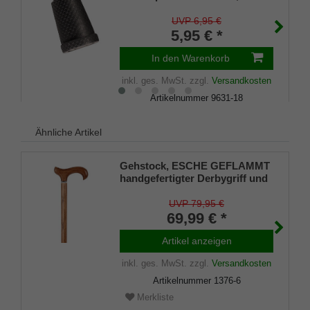
Kautschuk, schwarz, (VE 1
Stück)
UVP 6,95 €
5,95 € *
In den Warenkorb
inkl. ges. MwSt.
zzgl.
Versandkosten
Artikelnummer
9631-18
Merkliste
Ähnliche Artikel
Gehstock, ESCHE GEFLAMMT
handgefertigter Derbygriff und
Stock europäisches
Eschenholz, Chromring,
UVP 79,95 €
geflammt und seidenmatt
69,99 € *
lackiert, inkl Gummipuffer
Artikel anzeigen
inkl. ges. MwSt.
zzgl.
Versandkosten
Artikelnummer
1376-6
Merkliste