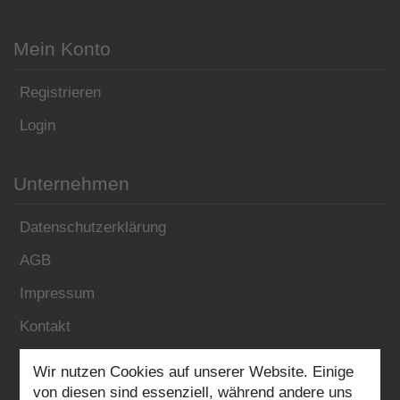
Mein Konto
Registrieren
Login
Unternehmen
Datenschutzerklärung
AGB
Impressum
Kontakt
Wir nutzen Cookies auf unserer Website. Einige
Folgen Sie uns:
von diesen sind essenziell, während andere uns