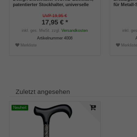
patentierter Stockhalter, universelle
für Metal
Größe (18 - 22mm), Weichgummi
(Innendurc
Metalleinla
UVP 19,95 €
17,95 € *
inkl. ges. MwSt.
zzgl.
Versandkosten
inkl. ge
Artikelnummer
4008
Merkliste
Merklist
Zuletzt angesehen
Neuheit