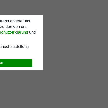
ährend andere uns
 zu den von uns
schutz­erklärung
und
nschzustellung
ren