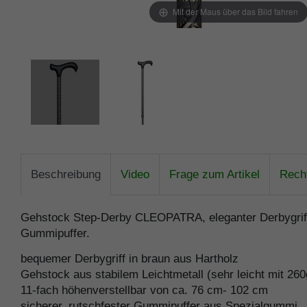
Mit der Maus über das Bild fahren
Beschreibung
Video
Frage zum Artikel
Recht
Gehstock Step-Derby CLEOPATRA, eleganter Derbygriff a
Gummipuffer.
bequemer Derbygriff in braun aus Hartholz
Gehstock aus stabilem Leichtmetall (sehr leicht mit 260
11-fach höhenverstellbar von ca. 76 cm- 102 cm
sicherer, rutschfester Gummipuffer aus Spezialgummi