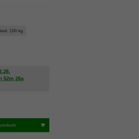
keit: 100 kg
8.26
,
h
52m
25s
arenkorb