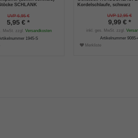
l-Stöcke SCHLANK
Kordelschlaufe, schwarz
hmesser ca. 16mm) mit
ge (VE 1 Stück)
UVP 12,95 €
UVP 6,95 €
9,99 € *
5,95 € *
inkl. ges. MwSt.
zzgl.
Versa
s. MwSt.
zzgl.
Versandkosten
Artikelnummer
9085-
Artikelnummer
1945-S
Merkliste
e