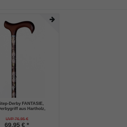
Step-Derby FANTASIE,
erbygriff aus Hartholz,
 auf einen Stock aus
ichtmetall,
UVP 76,95 €
ellbar, Gummipuffer.
69,95 € *