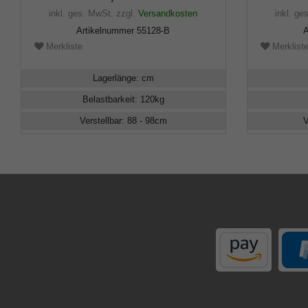
höhenverstellbar (89-99cm) faltbar,
inkl. ges. MwSt.
zzgl.
Versandkosten
inkl. ge
inklusive Gummipuffer
Artikelnummer
55128-B
A
Merkliste
Merklist
Lagerlänge
:
cm
Belastbarkeit
:
120
kg
Verstellbar
:
88 - 98
cm
V