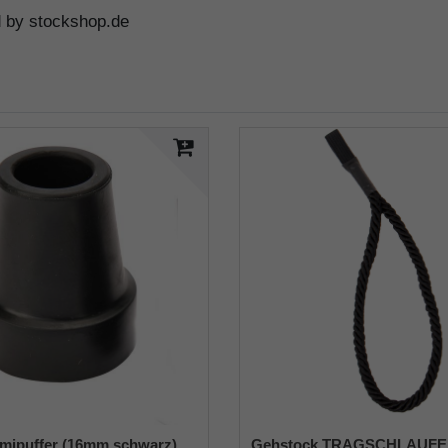
d by stockshop.de
mipuffer (16mm schwarz)
Gehstock TRAGSCHLAUFE