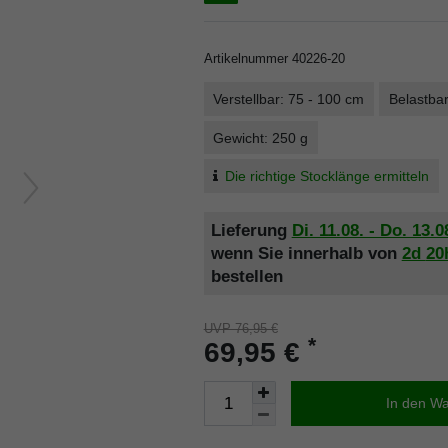
Artikelnummer
40226-20
Verstellbar: 75 - 100 cm
Belastbar
Gewicht: 250 g
Die richtige Stocklänge ermitteln
Lieferung
Di. 11.08. - Do. 13.0
wenn Sie innerhalb von
2d
20
bestellen
UVP 76,95 €
*
69,95 €
In den W