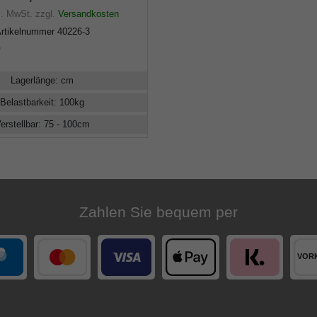
s. MwSt.
zzgl.
Versandkosten
rtikelnummer
40226-3
e
Lagerlänge
:
cm
Belastbarkeit
:
100
kg
erstellbar
:
75 - 100
cm
Zahlen Sie bequem per