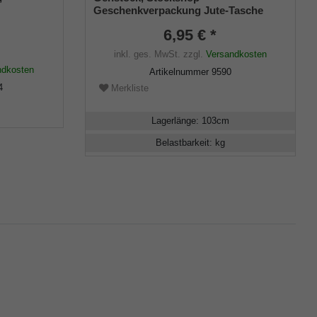
Geschenkverpackung Jute-Tasche
schwarz mit Klettverschluss
6,95 € *
inkl. ges. MwSt.
zzgl.
Versandkosten
ndkosten
Artikelnummer
9590
4
Merkliste
Lagerlänge
:
103
cm
Belastbarkeit
:
kg