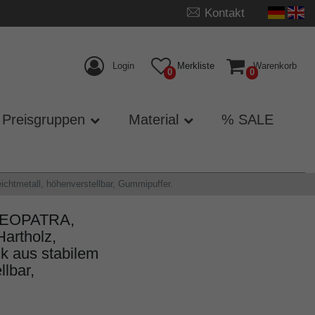
Kontakt
Login
Merkliste
Warenkorb
0
0
Preisgruppen
Material
% SALE
chtmetall, höhenverstellbar, Gummipuffer.
CLEOPATRA,
Hartholz,
ck aus stabilem
llbar,