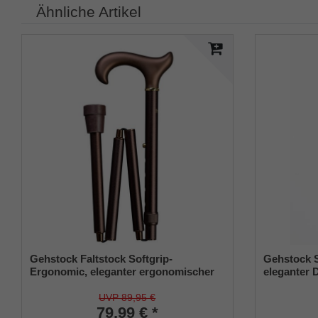
Ähnliche Artikel
Gehstock Faltstock Softgrip-
Gehstock 
Ergonomic, eleganter ergonomischer
eleganter D
Derbygriff mit Softgrip-Beschichtung,
aufgesetzt
aufgesetzt auf einen Stock aus
stabilem Le
UVP 89,95 €
stabilem Leichtmetall in bronce-matt,
79,99 € *
höhenverst