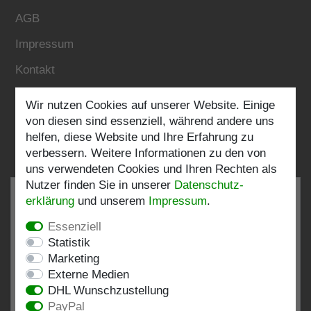
AGB
Impressum
Kontakt
Wir nutzen Cookies auf unserer Website. Einige
Folgen Sie uns:
von diesen sind essenziell, während andere uns
helfen, diese Website und Ihre Erfahrung zu
verbessern. Weitere Informationen zu den von
uns verwendeten Cookies und Ihren Rechten als
Nutzer finden Sie in unserer
Daten­schutz­
erklärung
und unserem
Impressum
.
Essenziell
SEHR GUT
4.82 / 5
Statistik
Marketing
aus 196 Bewertungen
Externe Medien
bei: shopvote.de, Amazon
DHL Wunschzustellung
Bewertungsprofil bei SHOPVOTE.DE ansehen
PayPal