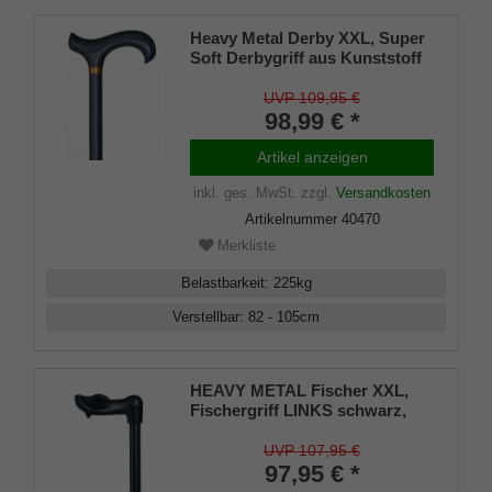
Heavy Metal Derby XXL, Super
Soft Derbygriff aus Kunststoff
mit Dämpfungspad aus
weichem Gummi und
UVP 109,95 €
Gummipuffer
98,99 € *
Artikel anzeigen
inkl. ges. MwSt.
zzgl.
Versandkosten
Artikelnummer
40470
Merkliste
Belastbarkeit
:
225
kg
Verstellbar
:
82 - 105
cm
HEAVY METAL Fischer XXL,
Fischergriff LINKS schwarz,
Stock Edelstahl schwarz
metallic, belastbar bis 225 Kg,
UVP 107,95 €
verstellbar von 82-105 cm
97,95 € *