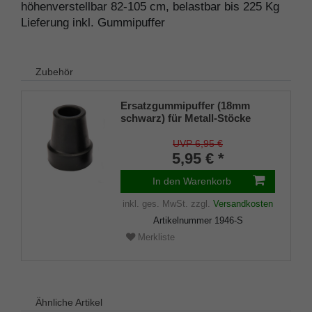
höhenverstellbar 82-105 cm, belastbar bis 225 Kg
Lieferung inkl. Gummipuffer
Zubehör
Ersatzgummipuffer (18mm
schwarz) für Metall-Stöcke
SCHLANK (Innendurchmesser
ca. 18mm) mit Metalleinlage
UVP 6,95 €
(VE 1 Stück)
5,95 € *
In den Warenkorb
inkl. ges. MwSt.
zzgl.
Versandkosten
Artikelnummer
1946-S
Merkliste
Ähnliche Artikel