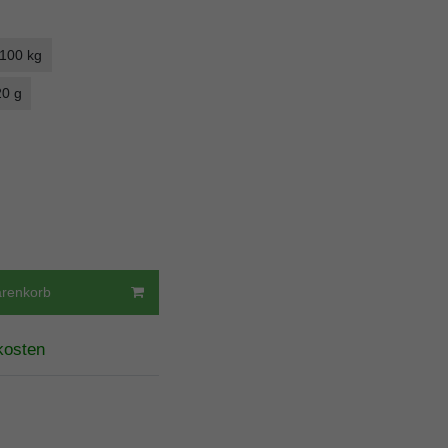
 100 kg
20 g
arenkorb
kosten