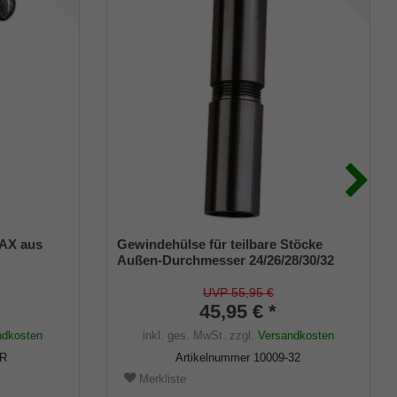
AX aus
Gewindehülse für teilbare Stöcke
Außen-Durchmesser 24/26/28/30/32
off),
mm
stellbar,
UVP 55,95 €
45,95 € *
ndkosten
inkl. ges. MwSt.
zzgl.
Versandkosten
-R
Artikelnummer
10009-32
Merkliste