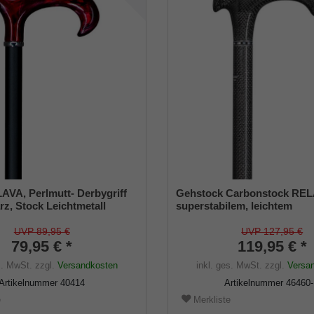
AVA, Perlmutt- Derbygriff
Gehstock Carbonstock REL
rz, Stock Leichtmetall
superstabilem, leichtem
 schwarz, höhenverstellbar
Carbon(Kohlefaserverbundst
bis 110 Kg, inkl.
anatomischer Griff, höhenver
UVP 89,95 €
UVP 127,95 €
er
79,95 € *
inklusive Gummipuffer.
119,95 € *
s. MwSt.
zzgl.
Versandkosten
inkl. ges. MwSt.
zzgl.
Versa
Artikelnummer
40414
Artikelnummer
46460
e
Merkliste