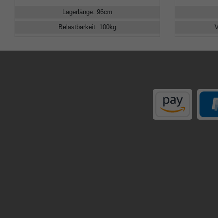
Lagerlänge
:
96
cm
Belastbarkeit
:
100
kg
V