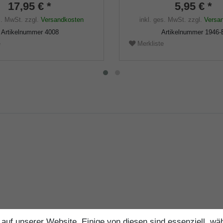
17,95 € *
5,95 € *
s. MwSt.
zzgl.
Versandkosten
inkl. ges. MwSt.
zzgl.
Versa
Artikelnummer
4008
Artikelnummer
1946-
e
Merkliste
auf unserer Website. Einige von diesen sind essenziell, w