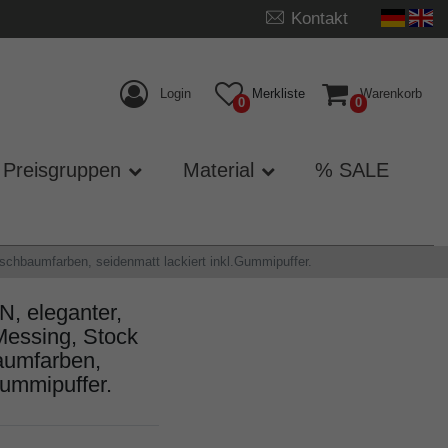
Kontakt
Login
Merkliste
Warenkorb
0
0
Preisgruppen
Material
% SALE
chbaumfarben, seidenmatt lackiert inkl.Gummipuffer.
 eleganter,
Messing, Stock
aumfarben,
Gummipuffer.