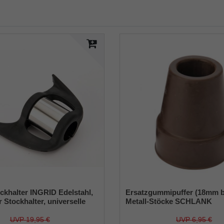
ckhalter INGRID Edelstahl,
Ersatzgummipuffer (18mm b
r Stockhalter, universelle
Metall-Stöcke SCHLANK
 - 22mm), Weichgummi
(Innendurchmesser ca. 18m
Metalleinlage (VE 1 Stück)
UVP 19,95 €
UVP 6,95 €