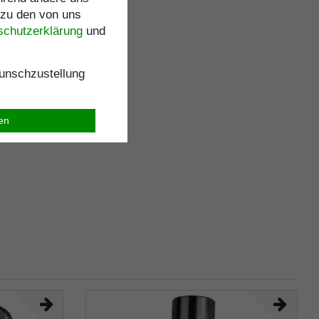
 zu den von uns
schutz­erklärung
und
nschzustellung
ren