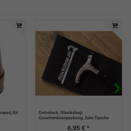
raun) für
Gehstock, Stockshop
Geschenkverpackung Jute-Tasche
m) mit
schwarz mit Klettverschluss
6,95 € *