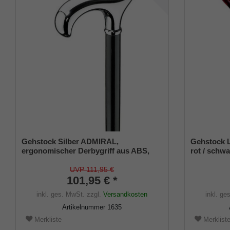
Gehstock Silber ADMIRAL,
Gehstock L
ergonomischer Derbygriff aus ABS,
rot / schwa
glanzverchromt, Stock Buche
seidenmatt
seidenmatt schwarz lackiert, inklusive
75-100 cm, 
UVP 111,95 €
Gummipuffer
101,95 € *
Gummipuff
inkl. ges. MwSt.
zzgl.
Versandkosten
inkl. ge
Artikelnummer
1635
Merkliste
Merklist