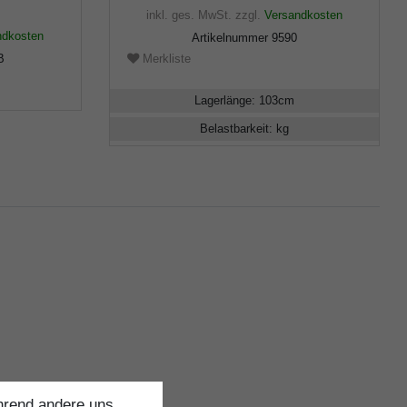
inkl. ges. MwSt.
zzgl.
Versandkosten
ndkosten
Artikelnummer
9590
B
Merkliste
Lagerlänge
:
103
cm
Belastbarkeit
:
kg
ährend andere uns