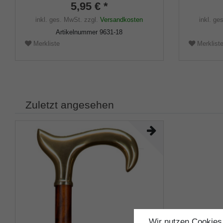
5,95 € *
inkl. ges. MwSt.
zzgl.
Versandkosten
inkl. ge
Artikelnummer
9631-18
Merkliste
Merklist
Zuletzt angesehen
Wir nutzen Cookies 