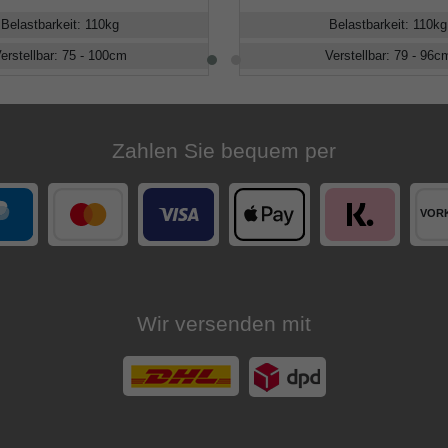
Belastbarkeit
:
110
kg
Belastbarkeit
:
110
kg
erstellbar
:
75 - 100
cm
Verstellbar
:
79 - 96
c
Zahlen Sie bequem per
Wir versenden mit