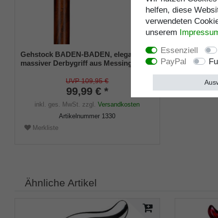
helfen, diese Websi
verwendeten Cookies
unserem
Impressu
Essenziell
Gehstock BADEN-BADEN, eleganter,
PayPal
Fu
massiver Derbygriff aus Messing,
Stock aus Buchenholz,
kirschbaumfarben, seidenmatt lackiert
UVP 109,95 €
Ausw
inkl.Gummipuffer.
99,99 € *
inkl. ges. MwSt.
zzgl.
Versandkosten
Artikelnummer
1330
Merkliste
Ähnliche Artikel