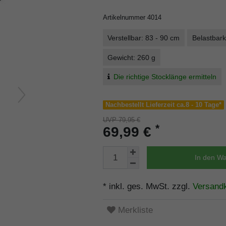
Artikelnummer
4014
Verstellbar: 83 - 90 cm
Belastbark
Gewicht: 260 g
Die richtige Stocklänge ermitteln
Nachbestellt Lieferzeit ca.8 - 10 Tage*
UVP 79,95 €
*
69,99 €
In den W
* inkl. ges. MwSt. zzgl.
Versand
Merkliste