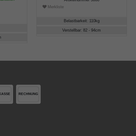
Merkliste
Belastbarkeit
:
110
kg
Verstellbar
:
82 - 94
cm
m