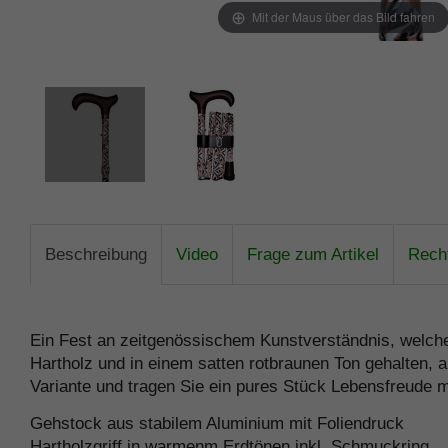
Mit der Maus über das Bild fahren
Beschreibung
Video
Frage zum Artikel
Recht
Ein Fest an zeitgenössischem Kunstverständnis, welche
Hartholz und in einem satten rotbraunen Ton gehalten, 
Variante und tragen Sie ein pures Stück Lebensfreude m
Gehstock aus stabilem Aluminium mit Foliendruck
Hartholzgriff in warmenm Erdtönen inkl. Schmuckring