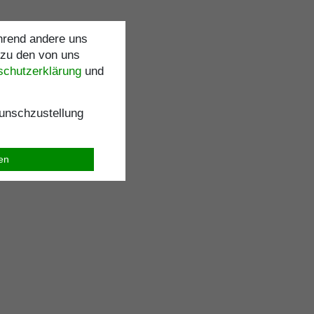
ährend andere uns
 zu den von uns
schutz­erklärung
und
nschzustellung
ren