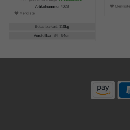
Merklist
Artikelnummer
4028
Merkliste
Belastbarkeit
:
110
kg
Verstellbar
:
84 - 94
cm