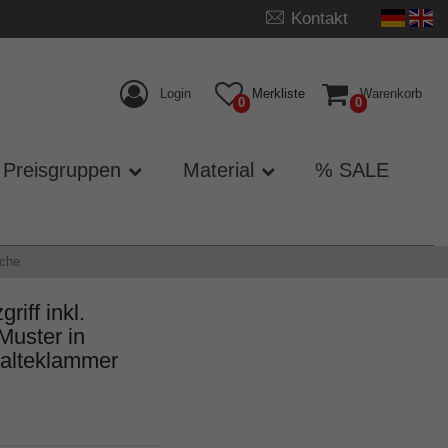
Kontakt
Login
Merkliste
Warenkorb
0
0
Preisgruppen
Material
% SALE
sche
iff inkl.
uster in
Halteklammer