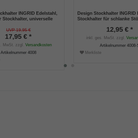
ckhalter INGRID Edelstahl,
Design Stockhalter INGRID 
r Stockhalter, universelle
Stockhalter für schlanke St
 - 22mm), Weichgummi
universelle Größe (12 -16 m
12,95 € *
Weichgummi
UVP 19,95 €
17,95 € *
inkl. ges. MwSt.
zzgl.
Versa
s. MwSt.
zzgl.
Versandkosten
Artikelnummer
4008-
Artikelnummer
4008
Merkliste
e