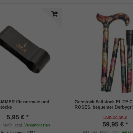
MMER für normale und
Gehstock Faltstock ELITE
stöcke
ROSES, bequemer Derbygrif
Gießharz mit floralem Rose
5,95 € *
aufgesetzt auf einen Stock 
UVP 69,95 €
stabilem Leichtmetall,
59,95 € *
s. MwSt.
zzgl.
Versandkosten
höhenverstellbar, faltbar, ink
inkl. ges. MwSt.
zzgl.
Versa
Artikelnummer
4007