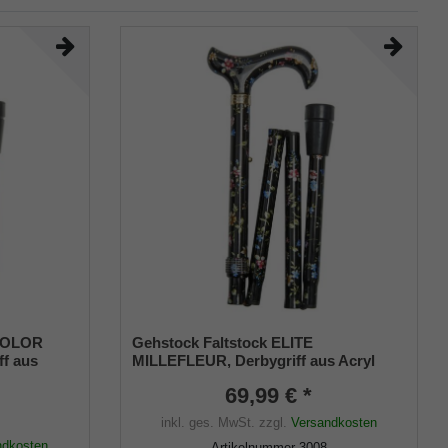
 COLOR
Gehstock Faltstock ELITE
f aus
MILLEFLEUR, Derbygriff aus Acryl
nmuster,
aufgesetzt auf einen Stock aus
69,99 € *
aus
stabilem Leichtmetall mit floralem
Blütenmuster, höhenverstellbar,
inkl. ges. MwSt.
zzgl.
Versandkosten
l. Puffer.
inklusiv Gummipuffer.
ndkosten
Artikelnummer
3008