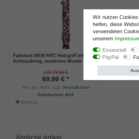
Wir nutzen Cookies 
helfen, diese Websi
verwendeten Cookies
unserem
Impressu
Essenziell
Faltstock NEW ART, Holzgriff inkl.
PayPal
Fu
Schmuckring, modernes Muster in
warmen Erdtönen, inkl. Halteklammer
Ausw
und Tragetasche
UVP 79,95 €
69,99 € *
inkl. ges. MwSt.
zzgl.
Versandkosten
Artikelnummer
4014
Merkliste
Ähnliche Artikel