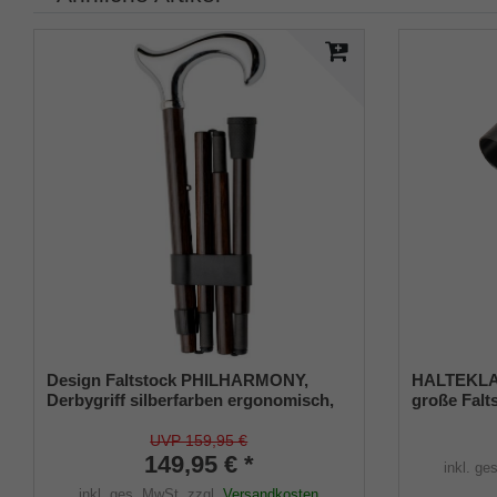
Design Faltstock PHILHARMONY,
HALTEKLA
Derbygriff silberfarben ergonomisch,
große Falt
Carbon Ebenholz-Furnier braun,
Chromring, faltbar, 85-95 cm, Damen
UVP 159,95 €
Herren Gehstock
149,95 € *
inkl. ge
inkl. ges. MwSt.
zzgl.
Versandkosten