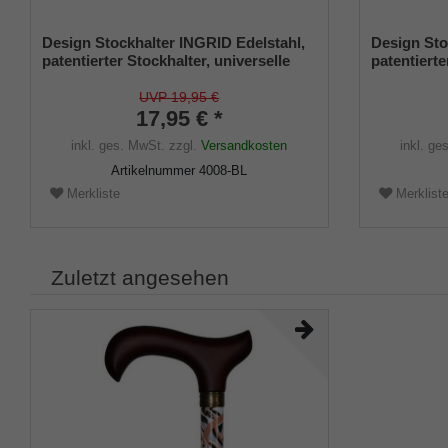
Design Stockhalter INGRID Edelstahl,
Design Sto
patentierter Stockhalter, universelle
patentierte
Größe (18 - 22mm), Weichgummi
Größe (18
UVP 19,95 €
17,95 € *
inkl. ges. MwSt.
zzgl.
Versandkosten
inkl. ge
Artikelnummer
4008-BL
Merkliste
Merklist
Zuletzt angesehen