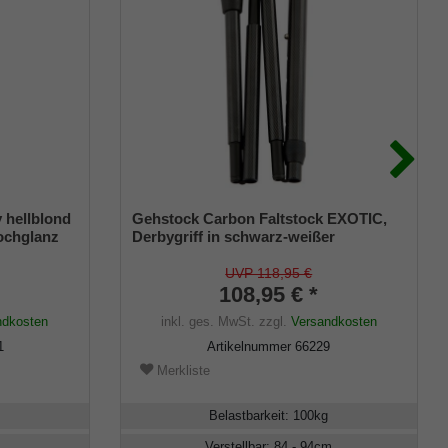
hellblond
Gehstock Carbon Faltstock EXOTIC,
ochglanz
Derbygriff in schwarz-weißer
aus
Schlangenhaut-Optik, Stock aus sehr
stabilem Carbon, ca. 84-94 cm
UVP 118,95 €
verstellbar, faltbar
108,95 € *
ndkosten
inkl. ges. MwSt.
zzgl.
Versandkosten
1
Artikelnummer
66229
Merkliste
Belastbarkeit
:
100
kg
Verstellbar
:
84 - 94
cm