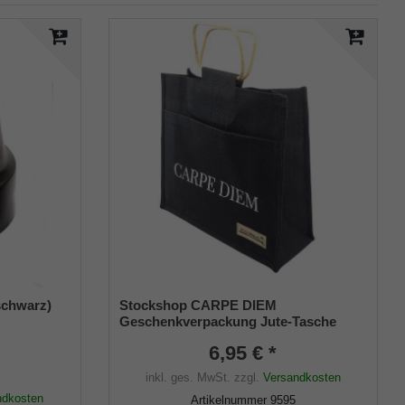
schwarz)
Stockshop CARPE DIEM
K
Geschenkverpackung Jute-Tasche
m) mit
schwarz mit stabilen Holzgriffen für
6,95 € *
Trinkstöcke, Faltstöcke, Flipstick,
Sonstiges
inkl. ges. MwSt.
zzgl.
Versandkosten
ndkosten
Artikelnummer
9595