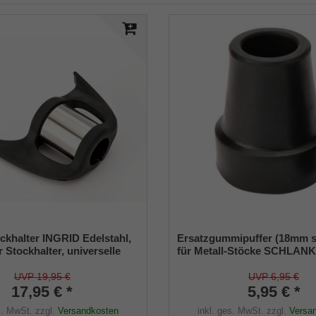
ckhalter INGRID Edelstahl,
Ersatzgummipuffer (18mm 
r Stockhalter, universelle
für Metall-Stöcke SCHLAN
 - 22mm), Weichgummi
(Innendurchmesser ca. 18m
Metalleinlage (VE 1 Stück)
UVP 19,95 €
UVP 6,95 €
17,95 € *
5,95 € *
s. MwSt.
zzgl.
Versandkosten
inkl. ges. MwSt.
zzgl.
Versa