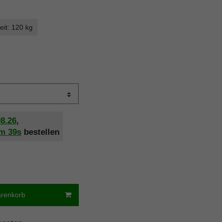
eit: 120 kg
08.26
,
5m
38s
bestellen
arenkorb