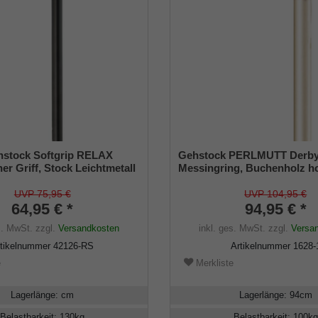
hstock Softgrip RELAX
Gehstock PERLMUTT Derby 
er Griff, Stock Leichtmetall
Messingring, Buchenholz h
öhenverstellbar und
hell- metallic lackiert, Griff 
is 130 Kg, inkl.
stabilem Acryl
UVP 75,95 €
UVP 104,95 €
er
64,95 € *
94,95 € *
s. MwSt.
zzgl.
Versandkosten
inkl. ges. MwSt.
zzgl.
Versa
rtikelnummer
42126-RS
Artikelnummer
1628-
e
Merkliste
Lagerlänge
:
cm
Lagerlänge
:
94
cm
Belastbarkeit
:
130
kg
Belastbarkeit
:
100
kg