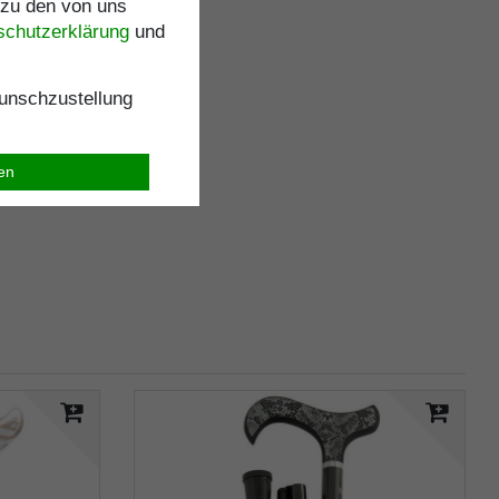
 zu den von uns
schutz­erklärung
und
nschzustellung
ren