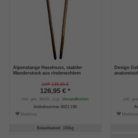
Alpenstange Haselnuss, stabiler
Design Ge
Wanderstock aus rindenechtem
anatomisch
Haselnussholz, zweigeteilt über
schwarz, h
Gewinde-Hülse, inkl. Bergstockspitze
belastbar b
UVP 139,95 €
126,95 € *
Gummipuff
inkl. ges. MwSt.
zzgl.
Versandkosten
inkl. ge
Artikelnummer
8021-190
A
Merkliste
Merklist
Belastbarkeit
:
100
kg