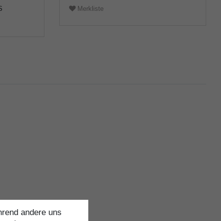
S
Merkliste
ährend andere uns