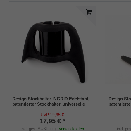
Design Stockhalter INGRID Edelstahl,
Design Sto
patentierter Stockhalter, universelle
patentierte
Größe (18 - 22mm), Weichgummi
Größe (18
UVP 19,95 €
17,95 € *
inkl. ges. MwSt.
zzgl.
Versandkosten
inkl. ge