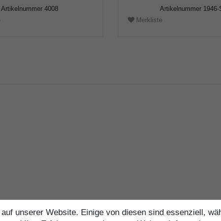
Artikelnummer
4008
Artikelnummer
1946-
e
Merkliste
auf unserer Website. Einige von diesen sind essenziell, w