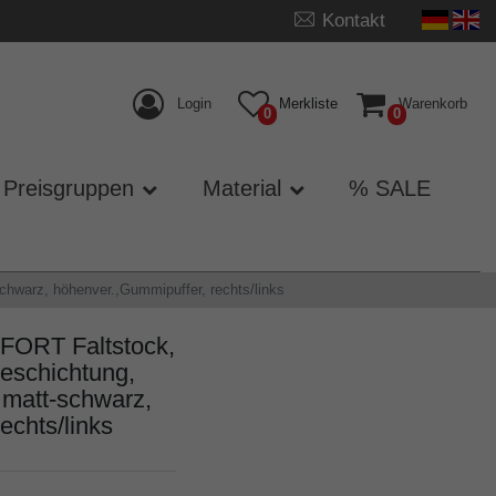
Kontakt
Login
Merkliste
Warenkorb
0
0
Preisgruppen
Material
% SALE
hwarz, höhenver.,Gummipuffer, rechts/links
ORT Faltstock,
Beschichtung,
, matt-schwarz,
echts/links