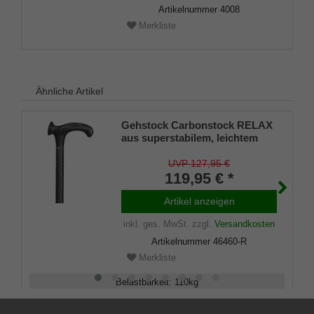
Artikelnummer
4008
Merkliste
Ähnliche Artikel
Gehstock Carbonstock RELAX
aus superstabilem, leichtem
Carbon(Kohlefaserverbundstof
f), anatomischer Griff,
UVP 127,95 €
höhenverstellbar, inklusive
119,95 € *
Gummipuffer.
Artikel anzeigen
inkl. ges. MwSt.
zzgl.
Versandkosten
Artikelnummer
46460-R
Merkliste
Belastbarkeit
:
110
kg
Verstellbar
:
79 - 96
cm