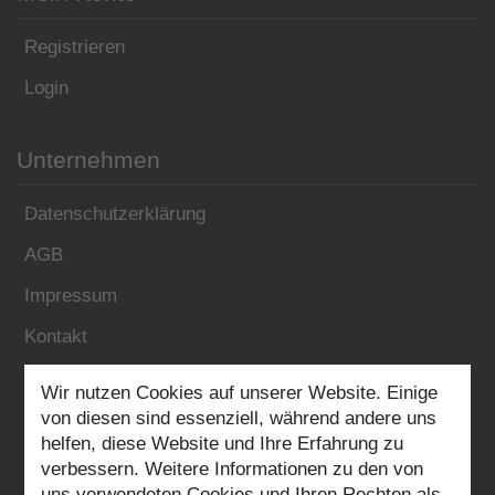
Registrieren
Login
Unternehmen
Datenschutzerklärung
AGB
Impressum
Kontakt
Wir nutzen Cookies auf unserer Website. Einige
Folgen Sie uns:
von diesen sind essenziell, während andere uns
helfen, diese Website und Ihre Erfahrung zu
verbessern. Weitere Informationen zu den von
uns verwendeten Cookies und Ihren Rechten als