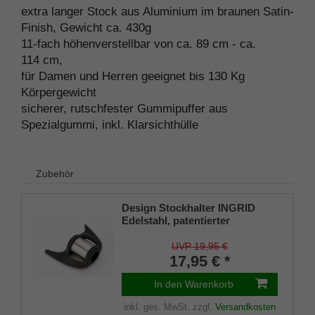
extra langer Stock aus Aluminium im braunen Satin-
Finish, Gewicht ca. 430g
11-fach höhenverstellbar von ca. 89 cm - ca.
114 cm,
für Damen und Herren geeignet bis 130 Kg
Körpergewicht
sicherer, rutschfester Gummipuffer aus
Spezialgummi, inkl. Klarsichthülle
Zubehör
Design Stockhalter INGRID
Edelstahl, patentierter
Stockhalter, universelle Größe
(18 - 22mm), Weichgummi
UVP 19,95 €
17,95 € *
In den Warenkorb
inkl. ges. MwSt.
zzgl.
Versandkosten