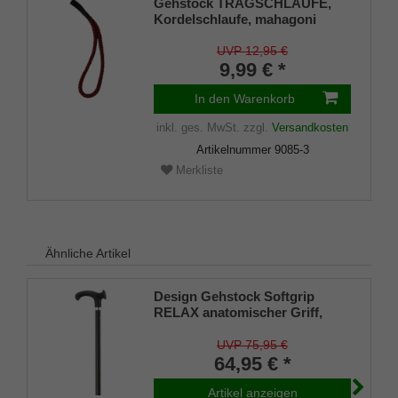
Gehstock TRAGSCHLAUFE,
Kordelschlaufe, mahagoni
UVP 12,95 €
9,99 € *
In den Warenkorb
inkl. ges. MwSt.
zzgl.
Versandkosten
Artikelnummer
9085-3
Merkliste
Ähnliche Artikel
Design Gehstock Softgrip
RELAX anatomischer Griff,
Stock Leichtmetall schwarz,
höhenverstellbar und belastbar
UVP 75,95 €
bis 130 Kg, inkl. Gummipuffer
64,95 € *
Artikel anzeigen