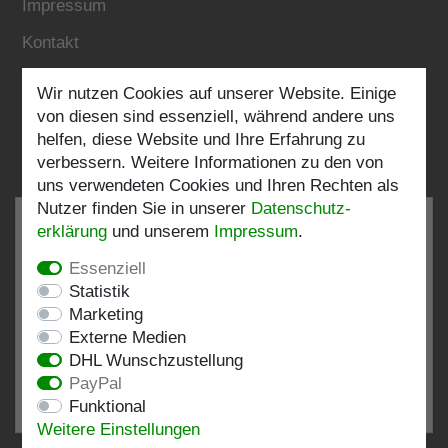
Impressum
Kontakt
Wir nutzen Cookies auf unserer Website. Einige
Folgen Sie uns:
von diesen sind essenziell, während andere uns
helfen, diese Website und Ihre Erfahrung zu
verbessern. Weitere Informationen zu den von
uns verwendeten Cookies und Ihren Rechten als
Nutzer finden Sie in unserer
Daten­schutz­
erklärung
und unserem
Impressum
.
Essenziell
SEHR GUT
4.82 / 5
Statistik
Marketing
aus 198 Bewertungen
Externe Medien
bei: shopvote.de, Amazon
DHL Wunschzustellung
Bewertungsprofil bei SHOPVOTE.DE ansehen
PayPal
Funktional
Informationen zur Echtheit von Kundenbewertungen
Weitere Einstellungen