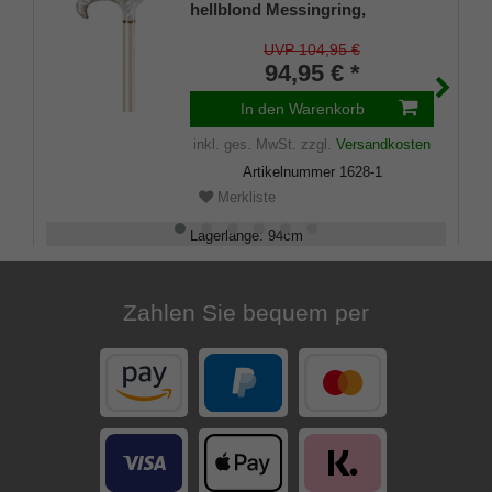
hellblond Messingring,
Buchenholz hochglanz hell-
metallic lackiert, Griff aus
UVP 104,95 €
stabilem Acryl
94,95 € *
In den Warenkorb
inkl. ges. MwSt.
zzgl.
Versandkosten
Artikelnummer
1628-1
Merkliste
Lagerlänge
:
94
cm
Belastbarkeit
:
100
kg
Zahlen Sie bequem per