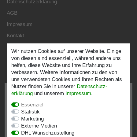
Datenschutzerklärung
AGB
Impressum
Kontakt
Wir nutzen Cookies auf unserer Website. Einige
Folgen Sie uns:
von diesen sind essenziell, während andere uns
helfen, diese Website und Ihre Erfahrung zu
verbessern. Weitere Informationen zu den von
uns verwendeten Cookies und Ihren Rechten als
Nutzer finden Sie in unserer
Daten­schutz­
erklärung
und unserem
Impressum
.
Essenziell
SEHR GUT
4.82 / 5
Statistik
Marketing
aus 197 Bewertungen
Externe Medien
bei: shopvote.de, Amazon
DHL Wunschzustellung