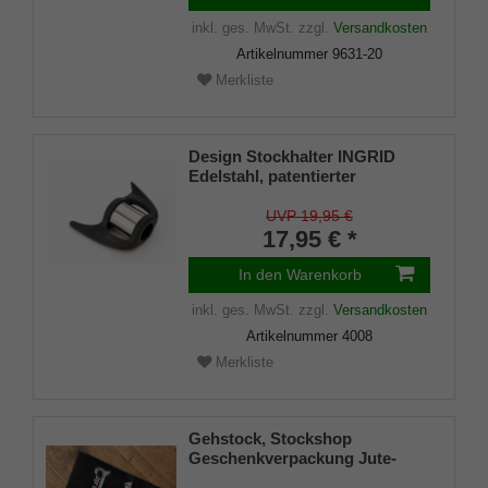
inkl. ges. MwSt.
zzgl.
Versandkosten
Artikelnummer
9631-20
Merkliste
Design Stockhalter INGRID
Edelstahl, patentierter
Stockhalter, universelle Größe
(18 - 22mm), Weichgummi
UVP 19,95 €
17,95 € *
In den Warenkorb
inkl. ges. MwSt.
zzgl.
Versandkosten
Artikelnummer
4008
Merkliste
Gehstock, Stockshop
Geschenkverpackung Jute-
Tasche schwarz mit