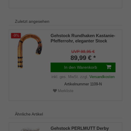
Zuletzt angesehen
Gehstock Rundhaken Kastanie-
-9%
Pfefferrohr, eleganter Stock
aus englischem Kastanienholz,
in einem Stück gebogen,
UVP 98,95 €
aufwändiger Wulstenschliff
89,99 € *
und Pfefferrohrwurzel-
Imitation,leicht geflammt und
In den Warenkorb
seidenmatt klarlackiert, inklusiv
inkl. ges. MwSt.
zzgl.
Versandkosten
Gummipuffer.
Artikelnummer
1109-N
Merkliste
Ähnliche Artikel
Gehstock PERLMUTT Derby