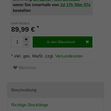
wenn Sie innerhalb von
2d
17h
50m
57s
bestellen
UVP 98,95 €
*
89,99 €
In den Warenkorb
* inkl. ges. MwSt. zzgl.
Versandkosten
Merkliste
Beschreibung
Richtige Stocklänge