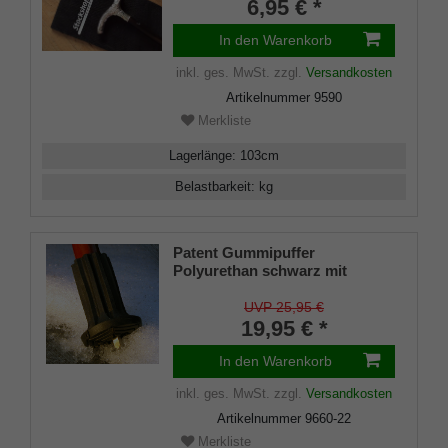
6,95 € *
Klettverschluss
In den Warenkorb
inkl. ges. MwSt.
zzgl.
Versandkosten
Artikelnummer
9590
Merkliste
Lagerlänge
:
103
cm
Belastbarkeit
:
kg
Patent Gummipuffer
Polyurethan schwarz mit
ausklappbarem Spike für
Gehstöcke aus Holz und Metall,
UVP 25,95 €
flexibler Schaft für
19,95 € *
Durchmesser von ca. 17-22 mm
In den Warenkorb
inkl. ges. MwSt.
zzgl.
Versandkosten
Artikelnummer
9660-22
Merkliste