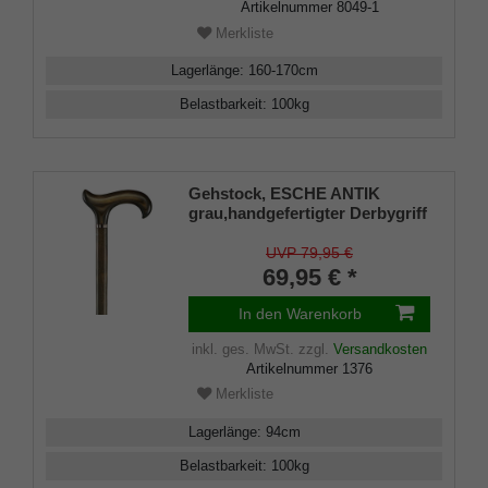
Artikelnummer
8049-1
Merkliste
Lagerlänge
:
160-170
cm
Belastbarkeit
:
100
kg
Gehstock, ESCHE ANTIK
grau,handgefertigter Derbygriff
und Stock aus Eschenholz,
leicht geflammt und modisch
UVP 79,95 €
grau gebeizt, seidenmatt
69,95 € *
lackiert, inklusiv Schlankpuffer.
In den Warenkorb
inkl. ges. MwSt.
zzgl.
Versandkosten
Artikelnummer
1376
Merkliste
Lagerlänge
:
94
cm
Belastbarkeit
:
100
kg