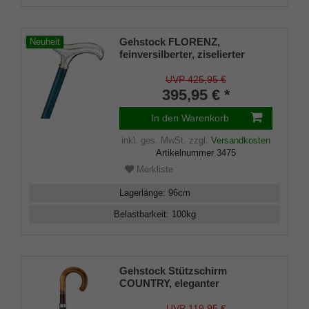
Gehstock FLORENZ,
Neuheit
feinversilberter, ziselierter
Derbygriff aufgesetzt auf einen
Stock aus edlem, navyblue
UVP 425,95 €
gebeiztem Eschenholz,
395,95 € *
inklusive passendem
Schlankpuffer.
In den Warenkorb
inkl. ges. MwSt.
zzgl.
Versandkosten
Artikelnummer
3475
Merkliste
Lagerlänge
:
96
cm
Belastbarkeit
:
100
kg
Gehstock Stützschirm
COUNTRY, eleganter
Rundhakengriff aus Ahornholz,
bicolor gebeizt und seidenmatt
UVP 119,95 €