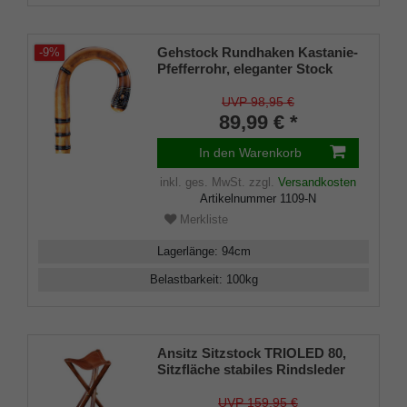
Gehstock Rundhaken Kastanie-
-9%
Pfefferrohr, eleganter Stock
aus englischem Kastanienholz,
in einem Stück gebogen,
UVP 98,95 €
aufwändiger Wulstenschliff
89,99 € *
und Pfefferrohrwurzel-
Imitation,leicht geflammt und
In den Warenkorb
seidenmatt klarlackiert, inklusiv
Gummipuffer.
inkl. ges. MwSt.
zzgl.
Versandkosten
Artikelnummer
1109-N
Merkliste
Lagerlänge
:
94
cm
Belastbarkeit
:
100
kg
Ansitz Sitzstock TRIOLED 80,
Sitzfläche stabiles Rindsleder
in Sattlerqualität, Füße
massives Buchenholz,
UVP 159,95 €