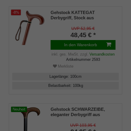
Gehstock KATTEGAT
-8%
Derbygriff, Stock aus
massivem Hartholz,
mahagonifarben, Designring
UVP 52,95 €
aus Messing inkl. passender
48,45 € *
Tragschlaufe und Gummipuffer,
ca. 100 cm
In den Warenkorb
inkl. ges. MwSt.
zzgl.
Versandkosten
Artikelnummer
2593
Merkliste
Lagerlänge
:
100
cm
Belastbarkeit
:
100
kg
Gehstock SCHWARZEIBE,
Neuheit
eleganter Derbygriff aus
Maserbirke Wurzelholzfinish,
Stock Buchenholz seidenmatt
UVP 103,95 €
schwarz lackiert, 94 cm