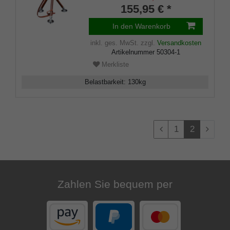
hochwertige Tellerspitzen,
155,95 € *
Leder-Tragriemen
In den Warenkorb
inkl. ges. MwSt.
zzgl.
Versandkosten
Artikelnummer
50304-1
Merkliste
Belastbarkeit
:
130
kg
1
2
Zahlen Sie bequem per