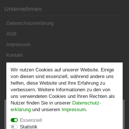
Unternehmen
Datenschutzerklärung
AGB
Impressum
Kontakt
Wir nutzen Cookies auf unserer Website. Einige
Folgen Sie uns:
von diesen sind essenziell, während andere uns
helfen, diese Website und Ihre Erfahrung zu
verbessern. Weitere Informationen zu den von
uns verwendeten Cookies und Ihren Rechten als
Nutzer finden Sie in unserer
Daten­schutz­
erklärung
und unserem
Impressum
.
Essenziell
SEHR GUT
4.82 / 5
Statistik