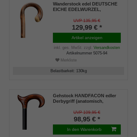
Wanderstock edel DEUTSCHE
EICHE EDELWURZEL,
gebogener Rundgriff aus
deutschem Eichenholz,
UVP 135,95 €
handgeschliffene Wurzel,
129,99 € *
Bergstockspitze, Jeder ein
Unikat
Artikel anzeigen
inkl. ges. MwSt.
zzgl.
Versandkosten
Artikelnummer
5075-94
Merkliste
Belastbarkeit
:
130
kg
Gehstock HANDFACON edler
Derbygriff (anatomisch,
RECHTE Hand) aus echtem
Kirschbaumholz aufgesetzt auf
UVP 109,95 €
einen Stock aus seidenmatt
98,95 € *
schwarz lackierten
Buchenholz,inklusiv
In den Warenkorb
Gummipuffer.