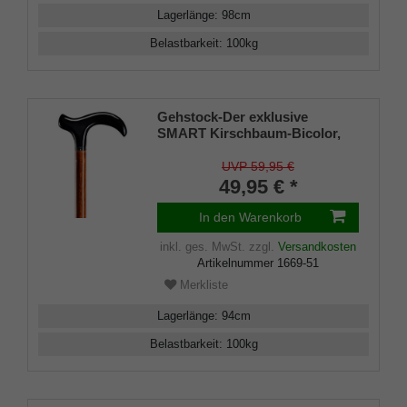
Lagerlänge
:
98
cm
Belastbarkeit
:
100
kg
Gehstock-Der exklusive
SMART Kirschbaum-Bicolor,
schlanker schwarz lackierter
Fritzgriff aus Buchenholz,
UVP 59,95 €
aufgesetzt auf einen Stock aus
49,95 € *
Buchenholz, kirschbaumfarben
gebeizt, seidenmatt lackiert,
In den Warenkorb
inklusiv Schlankpuffer.
inkl. ges. MwSt.
zzgl.
Versandkosten
Artikelnummer
1669-51
Merkliste
Lagerlänge
:
94
cm
Belastbarkeit
:
100
kg