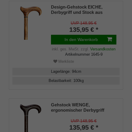
Design-Gehstock EICHE,
Derbygriff und Stock aus
handpoliertem Eichen- Holz,
Chrom-Ring, Gummipuffer, 94
UVP 148,95 €
cm
135,95 € *
In den Warenkorb
inkl. ges. MwSt.
zzgl.
Versandkosten
Artikelnummer
1645-9
Merkliste
Lagerlänge
:
94
cm
Belastbarkeit
:
100
kg
Gehstock WENGE,
ergonomischer Derbygriff
handpoliertes Wengeholz mit
Chrom-Ring, inkl.
UVP 148,95 €
Gummipuffer, 94 cm
135,95 € *