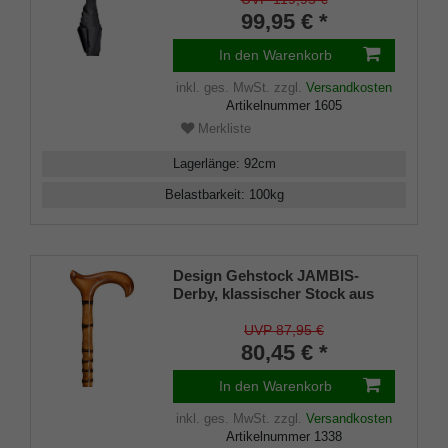
lackiert, vernickeltes Stabil-
99,95 € *
Gestell mit 8 Doppelstreben
aus ABS, hochwertiger
In den Warenkorb
schwarzer Stoff, inklusiv
Stoffhülle
inkl. ges. MwSt.
zzgl.
Versandkosten
Artikelnummer
1605
Merkliste
Lagerlänge
:
92
cm
Belastbarkeit
:
100
kg
Design Gehstock JAMBIS-
Derby, klassischer Stock aus
leicht geflammtem Buchenholz
in typischem Jambis-Imitat
UVP 87,95 €
Schliff, seidenmatt lackiert
80,45 € *
inklusiv passendem
Gummipuffer
In den Warenkorb
inkl. ges. MwSt.
zzgl.
Versandkosten
Artikelnummer
1338