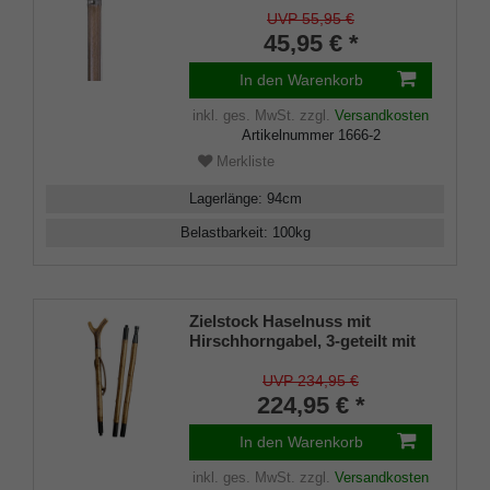
lackiert, Platinband, elegant,
UVP 55,95 €
Damen und Herren,
45,95 € *
Gummipuffer
In den Warenkorb
inkl. ges. MwSt.
zzgl.
Versandkosten
Artikelnummer
1666-2
Merkliste
Lagerlänge
:
94
cm
Belastbarkeit
:
100
kg
Zielstock Haselnuss mit
Hirschhorngabel, 3-geteilt mit
Stahlgewinde und Combispike
UVP 234,95 €
224,95 € *
In den Warenkorb
inkl. ges. MwSt.
zzgl.
Versandkosten