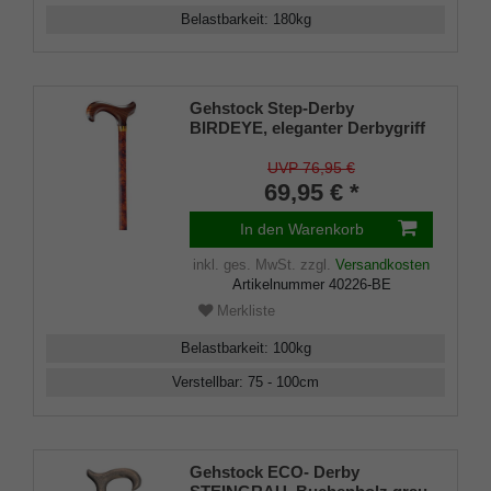
Belastbarkeit
:
180
kg
Gehstock Step-Derby
BIRDEYE, eleganter Derbygriff
aus Hartholz, aufgesetzt auf
einen Stock aus stabilem
UVP 76,95 €
Leichtmetall, höhenverstellbar,
69,95 € *
Gummipuffer.
In den Warenkorb
inkl. ges. MwSt.
zzgl.
Versandkosten
Artikelnummer
40226-BE
Merkliste
Belastbarkeit
:
100
kg
Verstellbar
:
75 - 100
cm
Gehstock ECO- Derby