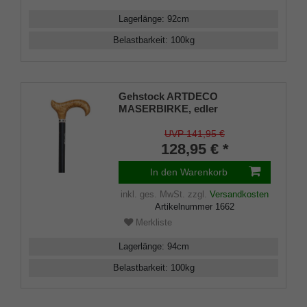
Lagerlänge
:
92
cm
Belastbarkeit
:
100
kg
Gehstock ARTDECO
MASERBIRKE, edler
ergonomischer Derbygriff aus
handpolierter, nordischer
UVP 141,95 €
Maserbirke, Stock aus
128,95 € *
heimischen Buchenholz
seidenmatt schwarz lackiert,
In den Warenkorb
Schmuckring mit Einlegearbeit,
94 cm, inkl. Gummipuffer
inkl. ges. MwSt.
zzgl.
Versandkosten
Artikelnummer
1662
Merkliste
Lagerlänge
:
94
cm
Belastbarkeit
:
100
kg