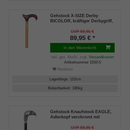
Gehstock X-SIZE Derby
BICOLOR, kräftiger Derbygriff,
Buche dunkelbraun geflammt,
Stock Buche hell, stabil durch
UVP 99,95 €
Stahlkern,Gummipuffer, 110 cm
89,95 € *
In den Warenkorb
inkl. ges. MwSt.
zzgl.
Versandkosten
Artikelnummer
1550-5
Merkliste
Lagerlänge
:
110
cm
Belastbarkeit
:
180
kg
Gehstock Knaufstock EAGLE,
Adlerkopf verchromt mit
Schmuckmanschette, Stock
aus hochglanz lackiertem
UVP 69,95 €