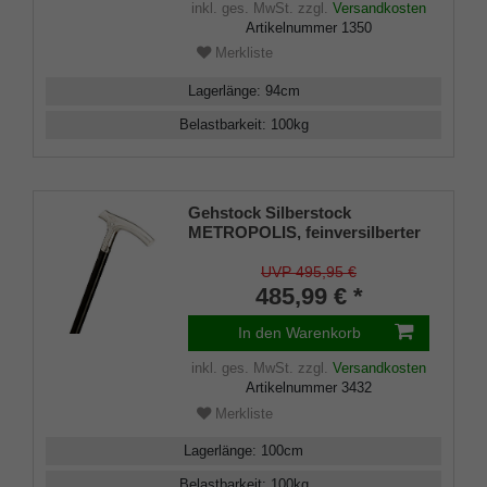
inkl. ges. MwSt.
zzgl.
Versandkosten
Artikelnummer
1350
Merkliste
Lagerlänge
:
94
cm
Belastbarkeit
:
100
kg
Gehstock Silberstock
METROPOLIS, feinversilberter
Fritzgriff, Stock aus seidenmatt
schwarz lackiertem
UVP 495,95 €
Buchenholz, Damen und
485,99 € *
Herren, inkl. Gummipuffer
In den Warenkorb
inkl. ges. MwSt.
zzgl.
Versandkosten
Artikelnummer
3432
Merkliste
Lagerlänge
:
100
cm
Belastbarkeit
:
100
kg