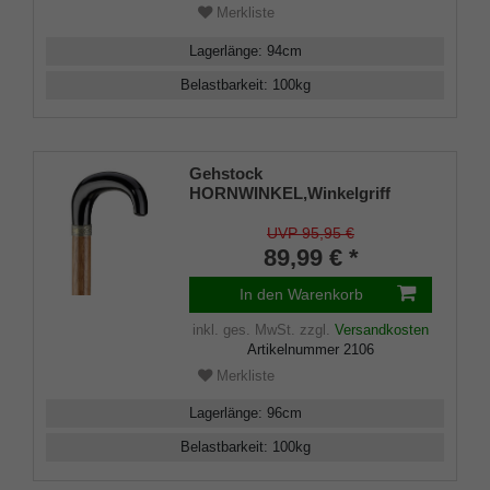
Merkliste
Lagerlänge
:
94
cm
Belastbarkeit
:
100
kg
Gehstock
HORNWINKEL,Winkelgriff
Rindshorn Schmuckring,Stock
Bubingaholz, 96 cm
UVP 95,95 €
89,99 € *
In den Warenkorb
inkl. ges. MwSt.
zzgl.
Versandkosten
Artikelnummer
2106
Merkliste
Lagerlänge
:
96
cm
Belastbarkeit
:
100
kg