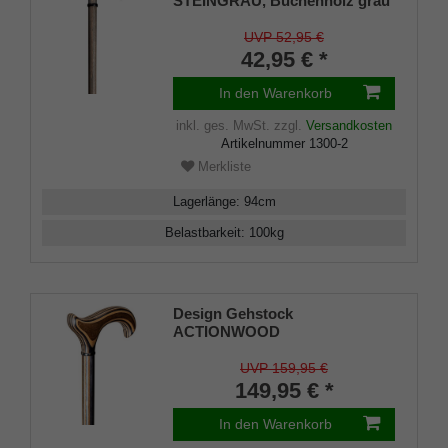
STEINGRAU, Buchenholz grau
gefärbt auf Naturbasis, 100%
Natur und biologisch abbaubar,
UVP 52,95 €
Zierring aus Holz schwarz
42,95 € *
gewachst, 94 cm
In den Warenkorb
inkl. ges. MwSt.
zzgl.
Versandkosten
Artikelnummer
1300-2
Merkliste
Lagerlänge
:
94
cm
Belastbarkeit
:
100
kg
Design Gehstock
ACTIONWOOD
PECAN,ergonomischer
Derbygriff und Stock aus
UVP 159,95 €
stabilem Multiplex, handpoliert
149,95 € *
mit Carnaubawachs, inklusive
Gummipuffer
In den Warenkorb