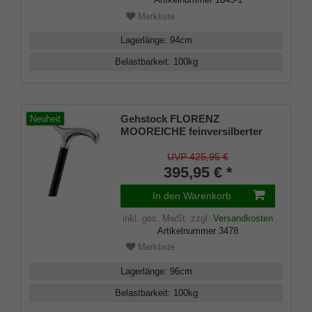
Merkliste
Lagerlänge
:
94
cm
Belastbarkeit
:
100
kg
Gehstock FLORENZ
Neuheit
MOOREICHE feinversilberter
Derbygriff mit Ziselierungen,
Stock aus Eschen-Holz
UVP 425,95 €
schwarz grau gebeizt, inklusive
395,95 € *
Gummipuffer
In den Warenkorb
inkl. ges. MwSt.
zzgl.
Versandkosten
Artikelnummer
3478
Merkliste
Lagerlänge
:
96
cm
Belastbarkeit
:
100
kg