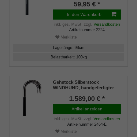
Buchenholz, 98 cm inkl.
59,95 € *
Gummipuffer
In den Warenkorb
inkl. ges. MwSt.
zzgl.
Versandkosten
Artikelnummer
2224
Merkliste
Lagerlänge
:
98
cm
Belastbarkeit
:
100
kg
Gehstock Silberstock
WINDHUND, handgefertigter
Rundhakengriff aus echtem
1.589,00 € *
925/1000 Sterling Silber mit
einem aufwendig
Artikel anzeigen
herausgearbeitetem
Windhundkopf, aufgesetzt auf
inkl. ges. MwSt.
zzgl.
Versandkosten
einen Stock aus edlem
Artikelnummer
2464-E
Makassar Ebenholz, inklusiv
Schlankpuffer.
Merkliste