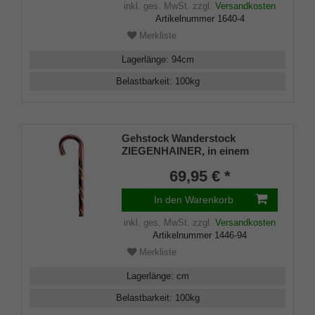
inkl. ges. MwSt.
zzgl.
Versandkosten
Artikelnummer
1640-4
Merkliste
Lagerlänge
:
94
cm
Belastbarkeit
:
100
kg
Gehstock Wanderstock
ZIEGENHAINER, in einem
Stück gebogener
69,95 € *
Rundhakenstock aus
Kastanienholz,
In den Warenkorb
Schmuckfräsung doppelt
gedreht, inkl. Bergstockspitze
inkl. ges. MwSt.
zzgl.
Versandkosten
Artikelnummer
1446-94
Merkliste
Lagerlänge
:
cm
Belastbarkeit
:
100
kg