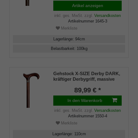
Artikel anzeigen
inkl. ges. MwSt.
zzgl.
Versandkosten
Artikelnummer
1645-3
Merkliste
Lagerlänge
:
94
cm
Belastbarkeit
:
100
kg
Gehstock X-SIZE Derby DARK,
kräftiger Derbygriff, massive
Buche, dunkelbraun geflammt,
89,99 € *
Stahlkern extra starken Halt,
inklusive Gummipuffer, 110 cm
In den Warenkorb
inkl. ges. MwSt.
zzgl.
Versandkosten
Artikelnummer
1550-4
Merkliste
Lagerlänge
:
110
cm