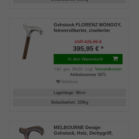
Gehstock FLORENZ MONGOY,
feinversilberter, ziselierter
Derbygriff aufgesetzt auf einen
Stock aus edlem Mongoy-Holz,
UVP 425,95 €
inklusive passendem,
395,95 € *
eleganten Gummipuffer.
In den Warenkorb
inkl. ges. MwSt.
zzgl.
Versandkosten
Artikelnummer
3471
Merkliste
Lagerlänge
:
96
cm
Belastbarkeit
:
100
kg
MELBOURNE Design
Gehstock, Holz, Derbygriff,
platin-grau gebeizt, seidenmatt