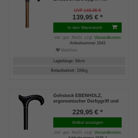
mocca-braunem Rindsleder
überzogen,Stock Buche mittel
UVP 149,95 €
geflammt
139,95 € *
In den Warenkorb
inkl. ges. MwSt.
zzgl.
Versandkosten
Artikelnummer
1643
Merkliste
Lagerlänge
:
94
cm
Belastbarkeit
:
100
kg
Gehstock EBENHOLZ,
ergonomischer Derbygriff und
Stock aus edlem Ebenholz
229,95 € *
handpoliert, leicht geölt, mit
Chrom-Ring ,inklusiv
Artikel anzeigen
schlankem Gummipuffer
inkl. ges. MwSt.
zzgl.
Versandkosten
Artikelnummer
1645-1